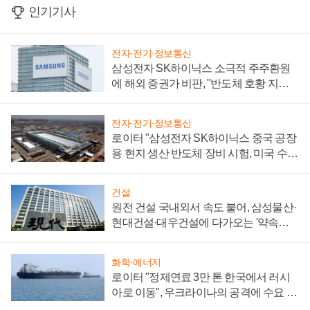
인기기사
전자·전기·정보통신
삼성전자 SK하이닉스 소극적 주주환원
에 해외 증권가 비판, "반도체 호황 지속
성 의문"
전자·전기·정보통신
로이터 "삼성전자 SK하이닉스 중국 공장
용 현지 생산 반도체 장비 시험, 미국 수출
통제 대비"
건설
원전 건설 국내외서 속도 붙어, 삼성물산·
현대건설·대우건설에 다가오는 '약속의
시간'
화학·에너지
로이터 "정제연료 3만 톤 한국에서 러시
아로 이동", 우크라이나의 공격에 수요 늘
어