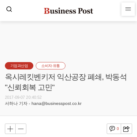
기업과산업
소비자·유통
옥시레킷벤키저 익산공장 폐쇄, 박동석
"신뢰회복 고민"
2017-09-07 20:40:52
서하나 기자 - hana@businesspost.co.kr
0