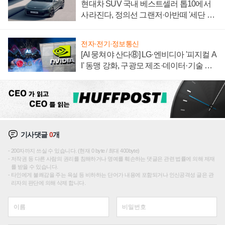
현대차 SUV 국내 베스트셀러 톱10에서
사라진다, 정의선 그랜저·아반떼 '세단 쌍
끌이'로 내수 방어
전자·전기·정보통신
[AI 뭉쳐야 산다⑧] LG·엔비디아 '피지컬 A
I' 동맹 강화, 구광모 제조·데이터·기술 결
집해 종합 로보틱스 기업으로
기사댓글
0
개
200자까지 쓰실 수 있습니다. (현재 0 byte / 최대 400byte)
저작권 등 다른 사람의 권리를 침해하거나 명예를 훼손하는 댓글은 관련 법률에 의해 제재
를 받을 수 있습니다.
타인에게 불쾌감을 주는 욕설 등 비하하는 단어가 내용에 포함되거나 인신공격성 글은 관
리자의 판단에 의해 삭제 합니다.