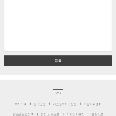
PC버전
회사소개
윤리강령
개인정보처리방침
이용자위원회
청소년보호정책
정정·반론보도
기사심의규정
불편신고