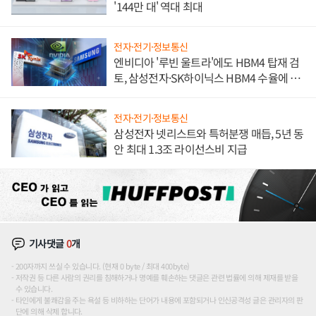
'144만 대' 역대 최대
전자·전기·정보통신
엔비디아 '루빈 울트라'에도 HBM4 탑재 검
토, 삼성전자·SK하이닉스 HBM4 수율에 주
도권 갈린다
전자·전기·정보통신
삼성전자 넷리스트와 특허분쟁 매듭, 5년 동
안 최대 1.3조 라이선스비 지급
기사댓글
0
개
200자까지 쓰실 수 있습니다. (현재 0 byte / 최대 400byte)
저작권 등 다른 사람의 권리를 침해하거나 명예를 훼손하는 댓글은 관련 법률에 의해 제재를 받을
수 있습니다.
타인에게 불쾌감을 주는 욕설 등 비하하는 단어가 내용에 포함되거나 인신공격성 글은 관리자의 판
단에 의해 삭제 합니다.