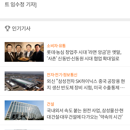
트 임수정 기자]
인기기사
소비자·유통
롯데·농심 창업주 시대 '라면 앙금'은 옛말,
'사촌' 신동빈·신동원 시대 협업 확대일로
전자·전기·정보통신
외신 "삼성전자 SK하이닉스 중국 공장용 현
지 생산 반도체 장비 시험, 미국 수출통제 대
비"
건설
국내외서 속도 붙는 원전 사업, 삼성물산·현
대건설·대우건설에 다가오는 '약속의 시간'