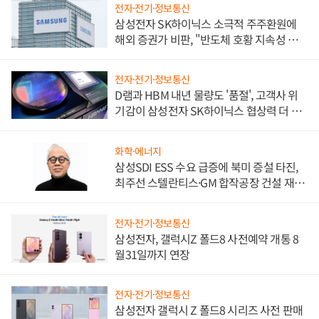
전자·전기·정보통신
삼성전자 SK하이닉스 소극적 주주환원에
해외 증권가 비판, "반도체 호황 지속성 의
문"
전자·전기·정보통신
D램과 HBM 내년 물량도 '품절', 고객사 위
기감이 삼성전자 SK하이닉스 협상력 더 키
워
화학·에너지
삼성SDI ESS 수요 급증에 북미 증설 타진,
최주선 스텔란티스·GM 합작공장 건설 재추
진하나
전자·전기·정보통신
삼성전자, 갤럭시Z 폴드8 사전예약 개통 8
월31일까지 연장
전자·전기·정보통신
삼성전자 갤럭시 Z 폴드8 시리즈 사전 판매