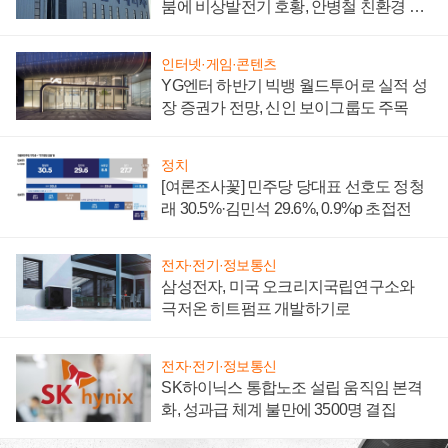
붐에 비상발전기 호황, 안병철 친환경 에
너지 발전전문기업 향한다
인터넷·게임·콘텐츠
YG엔터 하반기 빅뱅 월드투어로 실적 성
장 증권가 전망, 신인 보이그룹도 주목
정치
[여론조사꽃] 민주당 당대표 선호도 정청
래 30.5%·김민석 29.6%, 0.9%p 초접전
전자·전기·정보통신
삼성전자, 미국 오크리지국립연구소와
극저온 히트펌프 개발하기로
전자·전기·정보통신
SK하이닉스 통합노조 설립 움직임 본격
화, 성과급 체계 불만에 3500명 결집