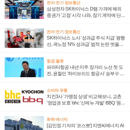
전자·전기·정보통신
삼성전자 SK하이닉스 D램 가격에 해외
증권가 '고점' 시각 나와, 장기 계약에 단점
부각
전자·전기·정보통신
SK하이닉스 노사 '성과급 주식 지급' 평행
선, 곽노정 'N% 성과급' 법적 논란 벗을지
주목
항공·물류
파라타항공 내년 미주 장거리 노선 첫 도
전, 윤철민 '하이브리드 항공사' 승부수 통
할까
소비자·유통
치킨3사 '가맹점 상생' 비교해보니, 교촌
'영업권 보호'·bhc '신메뉴 개발'·BBQ '원가
부담'
화학·에너지
[김민정 기자의 '코스뽀'] 지엔씨에너지 AI