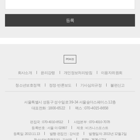
PC버전
회사소개
윤리강령
개인정보처리방침
이용자위원회
청소년보호정책
정정·반론보도
기사심의규정
불편신고
서울특별시 성동구 성수일로 39-34 서울숲더스페이스 12층
대표전화 : 1800-6522
팩스 : 070-4015-8658
편집국 : 070-4010-8512
사업본부 : 070-4010-7078
등록번호 : 서울 아 02897
제호 : 비즈니스포스트
등록일: 2013.11.13
발행·편집인 : 강석운
발행일자: 2013년 12월 2일
청소년보호책임자 : 강석운
ISSN : 2636-171X