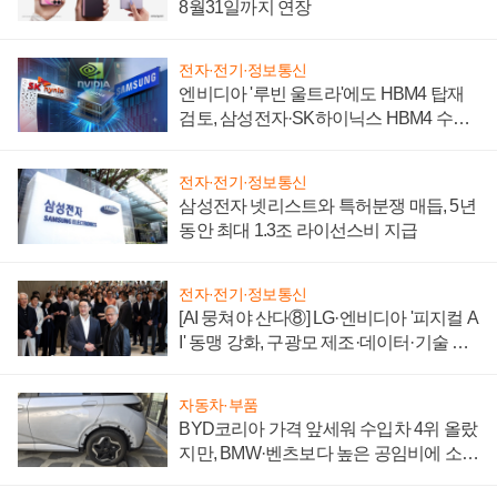
8월31일까지 연장
전자·전기·정보통신
엔비디아 '루빈 울트라'에도 HBM4 탑재
검토, 삼성전자·SK하이닉스 HBM4 수율
에 주도권 갈린다
전자·전기·정보통신
삼성전자 넷리스트와 특허분쟁 매듭, 5년
동안 최대 1.3조 라이선스비 지급
전자·전기·정보통신
[AI 뭉쳐야 산다⑧] LG·엔비디아 '피지컬 A
I' 동맹 강화, 구광모 제조·데이터·기술 결
집해 종합 로보틱스 기업으로
자동차·부품
BYD코리아 가격 앞세워 수입차 4위 올랐
지만, BMW·벤츠보다 높은 공임비에 소비
자 불만 폭발