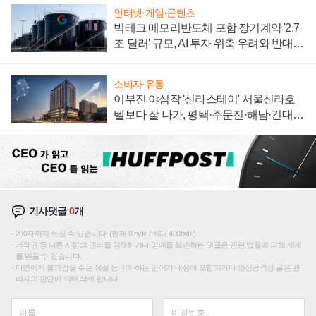
인터넷·게임·콘텐츠
빅테크 메모리반도체 포함 장기계약 '2.7
조 달러' 규모, AI 투자 위축 우려와 반대
신호
소비자·유통
이부진 야심작 '신라스테이' 서울신라호
텔보다 잘 나가, 평택·주문진·해남·건대로
성장판 더 넓힌다
기사댓글
0
개
200자까지 쓰실 수 있습니다. (현재 0 byte / 최대 400byte)
저작권 등 다른 사람의 권리를 침해하거나 명예를 훼손하는 댓글은 관련 법률에 의해 제재
를 받을 수 있습니다.
타인에게 불쾌감을 주는 욕설 등 비하하는 단어가 내용에 포함되거나 인신공격성 글은 관
리자의 판단에 의해 삭제 합니다.