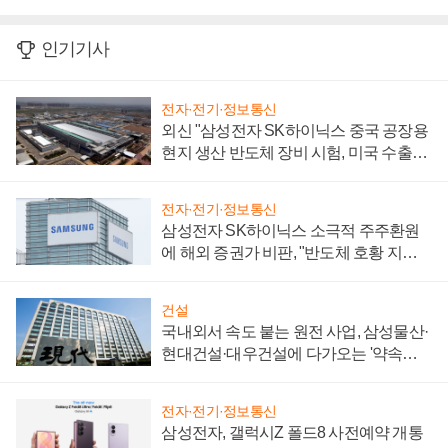
인기기사
전자·전기·정보통신
외신 "삼성전자 SK하이닉스 중국 공장용
현지 생산 반도체 장비 시험, 미국 수출통
제 대비"
전자·전기·정보통신
삼성전자 SK하이닉스 소극적 주주환원
에 해외 증권가 비판, "반도체 호황 지속
성 의문"
건설
국내외서 속도 붙는 원전 사업, 삼성물산·
현대건설·대우건설에 다가오는 '약속의
시간'
전자·전기·정보통신
삼성전자, 갤럭시Z 폴드8 사전예약 개통