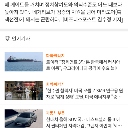
혜 게이트를 거치며 정치참여도와 의식수준도 어느 때보다
높아져 있다. 네거티브가 검증의 차원을 넘어 마타도어(흑
색선전)가 돼서는 곤란하다. [비즈니스포스트 김수정 기자]
인기기사
화학·에너지
로이터 "정제연료 3만 톤 한국에서 러시아
로 이동", 우크라이나의 공격에 수요 늘어
화학·에너지
'한수원 협력사' 미국 오클로 SMR 연구용 원
자로 '임계 상태' 도달, 미국 에너지부 "중요
한 이정표"
자동차·부품
현대차 올해 SUV 국내 베스트셀러 톱10에
서 싼타페만 자리매김, 그랜저·아반떼 '세단