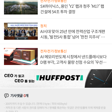
전자·전기·정보통신
SK하이닉스, 용인 'Y2' 팹과 청주 'M17' 팹
건설에 54조 투자 결정
정치
AI시대 맞아 25년 만에 전력산업 구조개편
시동, '발전5사 통합' 넘어 '한전 지주사' 재편
론도
전자·전기·정보통신
AI 메모리반도체 시장에서 낸드플래시보다
D램 부각, 고객사 물량 선점 수요의 '우선순
위'
기사댓글
0
개
200자까지 쓰실 수 있습니다. (현재 0 byte / 최대 400byte)
저작권 등 다른 사람의 권리를 침해하거나 명예를 훼손하는 댓글은 관련 법률에 의해 제재를 받을
수 있습니다.