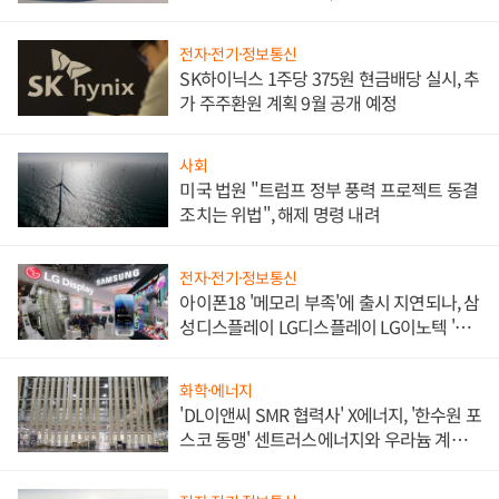
쌍끌이'로 내수 방어
전자·전기·정보통신
SK하이닉스 1주당 375원 현금배당 실시, 추
가 주주환원 계획 9월 공개 예정
사회
미국 법원 "트럼프 정부 풍력 프로젝트 동결
조치는 위법", 해제 명령 내려
전자·전기·정보통신
아이폰18 '메모리 부족'에 출시 지연되나, 삼
성디스플레이 LG디스플레이 LG이노텍 '탈
애플' 수익 다각화 속도
화학·에너지
'DL이앤씨 SMR 협력사' X에너지, '한수원 포
스코 동맹' 센트러스에너지와 우라늄 계약
체결