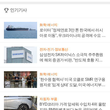
인기기사
화학·에너지
로이터 "정제연료 3만 톤 한국에서 러시
아로 이동", 우크라이나의 공격에 수요 늘
어
전자·전기·정보통신
삼성전자 SK하이닉스 소극적 주주환원
에 해외 증권가 비판, "반도체 호황 지속
성 의문"
화학·에너지
'한수원 협력사' 미국 오클로 SMR 연구용
원자로 '임계 상태' 도달, 미국 에너지부
"중요한 이정표"
자동차·부품
BYD코리아 가격 앞세워 수입차 4위 올랐
지만, BMW·벤츠보다 높은 공임비에 소비