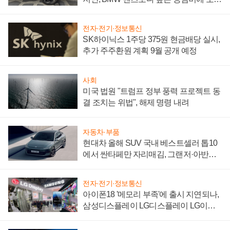
자 불만 폭발
전자·전기·정보통신
SK하이닉스 1주당 375원 현금배당 실시,
추가 주주환원 계획 9월 공개 예정
사회
미국 법원 "트럼프 정부 풍력 프로젝트 동
결 조치는 위법", 해제 명령 내려
자동차·부품
현대차 올해 SUV 국내 베스트셀러 톱10
에서 싼타페만 자리매김, 그랜저·아반떼
'세단 쌍끌이'로 내수 방어
전자·전기·정보통신
아이폰18 '메모리 부족'에 출시 지연되나,
삼성디스플레이 LG디스플레이 LG이노
텍 '탈애플' 수익 다각화 속도