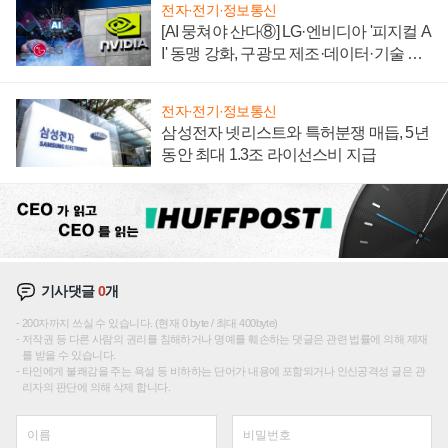
전자·전기·정보통신
[AI 뭉쳐야 산다⑧] LG·엔비디아 '피지컬 A
I' 동맹 강화, 구광모 제조·데이터·기술 결
집해 종합 로보틱스 기업으로
전자·전기·정보통신
삼성전자 넷리스트와 특허분쟁 매듭, 5년
동안 최대 1.3조 라이선스비 지급
기사댓글
0
개
200자까지 쓰실 수 있습니다. (현재 0 byte / 최대 400byte)
저작권 등 다른 사람의 권리를 침해하거나 명예를 훼손하는 댓글은 관련 법률에 의해 제재
를 받을 수 있습니다.
타인에게 불쾌감을 주는 욕설 등 비하하는 단어가 내용에 포함되거나 인신공격성 글은 관
리자의 판단에 의해 삭제 합니다.