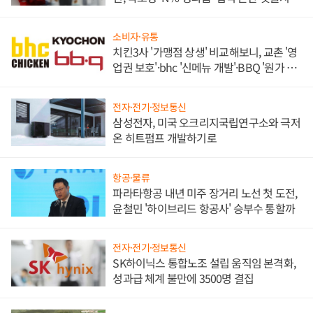
목
소비자·유통
치킨3사 '가맹점 상생' 비교해보니, 교촌 '영
업권 보호'·bhc '신메뉴 개발'·BBQ '원가 부
담'
전자·전기·정보통신
삼성전자, 미국 오크리지국립연구소와 극저
온 히트펌프 개발하기로
항공·물류
파라타항공 내년 미주 장거리 노선 첫 도전,
윤철민 '하이브리드 항공사' 승부수 통할까
전자·전기·정보통신
SK하이닉스 통합노조 설립 움직임 본격화,
성과급 체계 불만에 3500명 결집