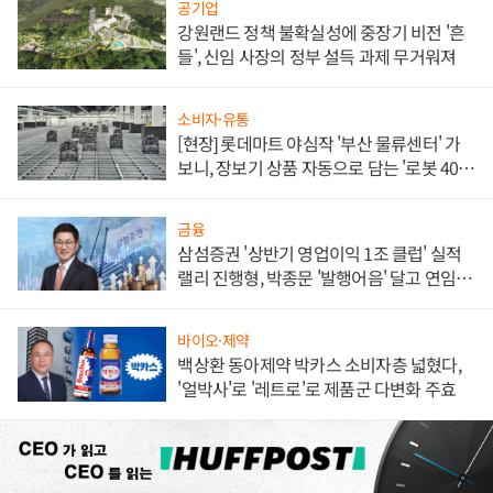
공기업
강원랜드 정책 불확실성에 중장기 비전 '흔
들', 신임 사장의 정부 설득 과제 무거워져
소비자·유통
[현장] 롯데마트 야심작 '부산 물류센터' 가
보니, 장보기 상품 자동으로 담는 '로봇 400
대' 장관
금융
삼섬증권 '상반기 영업이익 1조 클럽' 실적
랠리 진행형, 박종문 '발행어음' 달고 연임 향
하나
바이오·제약
백상환 동아제약 박카스 소비자층 넓혔다,
'얼박사'로 '레트로'로 제품군 다변화 주효