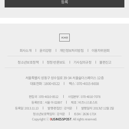
PC버전
회사소개
윤리강령
개인정보처리방침
이용자위원회
청소년보호정책
정정·반론보도
기사심의규정
불편신고
서울특별시 성동구 성수일로 39-34 서울숲더스페이스 12층
대표전화 : 1800-6522
팩스 : 070-4015-8658
편집국 : 070-4010-8512
사업본부 : 070-4010-7078
등록번호 : 서울 아 02897
제호 : 비즈니스포스트
등록일: 2013.11.13
발행·편집인 : 강석운
발행일자: 2013년 12월 2일
청소년보호책임자 : 강석운
ISSN : 2636-171X
Copyright ⓒ
B
USINESSPOST
. All rights reserved.