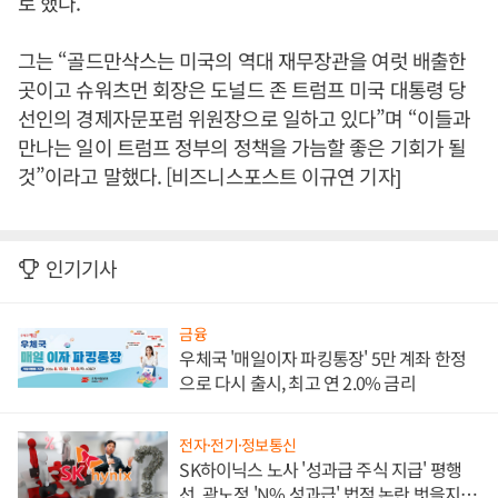
로 했다.
그는 “골드만삭스는 미국의 역대 재무장관을 여럿 배출한
곳이고 슈워츠먼 회장은 도널드 존 트럼프 미국 대통령 당
선인의 경제자문포럼 위원장으로 일하고 있다”며 “이들과
만나는 일이 트럼프 정부의 정책을 가늠할 좋은 기회가 될
것”이라고 말했다. [비즈니스포스트 이규연 기자]
인기기사
금융
우체국 '매일이자 파킹통장' 5만 계좌 한정
으로 다시 출시, 최고 연 2.0% 금리
전자·전기·정보통신
SK하이닉스 노사 '성과급 주식 지급' 평행
선, 곽노정 'N% 성과급' 법적 논란 벗을지 주