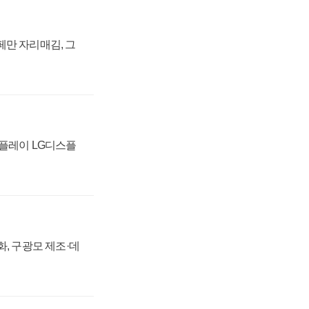
페만 자리매김, 그
스플레이 LG디스플
강화, 구광모 제조·데