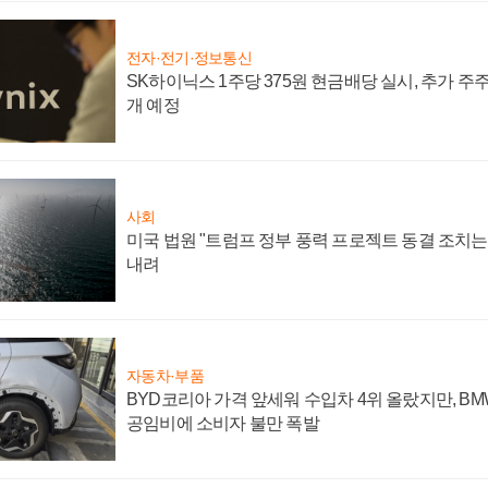
전자·전기·정보통신
SK하이닉스 1주당 375원 현금배당 실시, 추가 주
개 예정
사회
미국 법원 "트럼프 정부 풍력 프로젝트 동결 조치는 
내려
자동차·부품
BYD코리아 가격 앞세워 수입차 4위 올랐지만, B
공임비에 소비자 불만 폭발