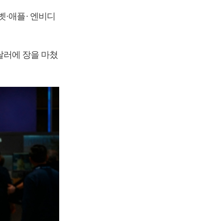
벳·애플· 엔비디
6달러에 장을 마쳤