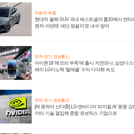
자동차·부품
현대차 올해 SUV 국내 베스트셀러 톱10에서 싼타
랜저·아반떼 '세단 쌍끌이'로 내수 방어
전자·전기·정보통신
아이폰18 '메모리 부족'에 출시 지연되나, 삼성디
레이 LG이노텍 '탈애플' 수익 다각화 속도
전자·전기·정보통신
[AI 뭉쳐야 산다⑧] LG·엔비디아 '피지컬 AI' 동맹 
이터·기술 결집해 종합 로보틱스 기업으로