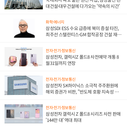
대건설·대우건설에 다가오는 '약속의 시간'
화학·에너지
삼성SDI ESS 수요 급증에 북미 증설 타진,
최주선 스텔란티스·GM 합작공장 건설 재추
진하나
전자·전기·정보통신
삼성전자, 갤럭시Z 폴드8 사전예약 개통 8
월31일까지 연장
전자·전기·정보통신
삼성전자 SK하이닉스 소극적 주주환원에
해외 증권가 비판, "반도체 호황 지속성 의
문"
전자·전기·정보통신
삼성전자 갤럭시 Z 폴드8 시리즈 사전 판매
'144만 대' 역대 최대