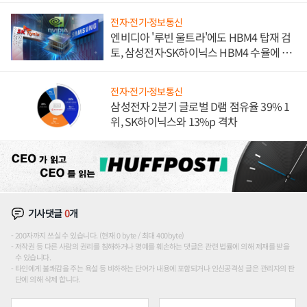
전자·전기·정보통신
엔비디아 '루빈 울트라'에도 HBM4 탑재 검
토, 삼성전자·SK하이닉스 HBM4 수율에 주
도권 갈린다
전자·전기·정보통신
삼성전자 2분기 글로벌 D램 점유율 39% 1
위, SK하이닉스와 13%p 격차
기사댓글
0
개
200자까지 쓰실 수 있습니다. (현재 0 byte / 최대 400byte)
저작권 등 다른 사람의 권리를 침해하거나 명예를 훼손하는 댓글은 관련 법률에 의해 제재를 받을
수 있습니다.
타인에게 불쾌감을 주는 욕설 등 비하하는 단어가 내용에 포함되거나 인신공격성 글은 관리자의 판
단에 의해 삭제 합니다.