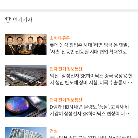
인기기사
소비자·유통
롯데·농심 창업주 시대 '라면 앙금'은 옛말,
'사촌' 신동빈·신동원 시대 협업 확대일로
전자·전기·정보통신
외신 "삼성전자 SK하이닉스 중국 공장용 현
지 생산 반도체 장비 시험, 미국 수출통제 대
비"
전자·전기·정보통신
D램과 HBM 내년 물량도 '품절', 고객사 위
기감이 삼성전자 SK하이닉스 협상력 더 키
워
건설
국내외서 속도 붙는 원전 사업, 삼성물산·현