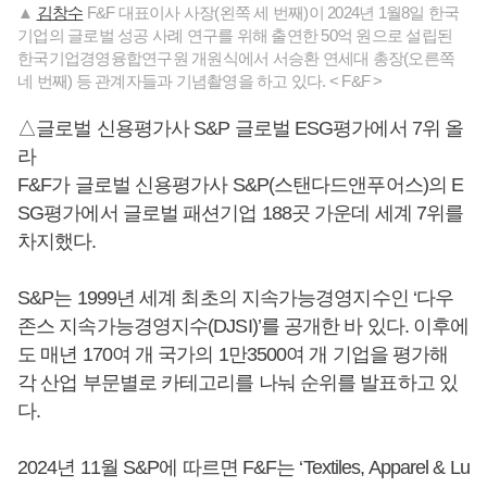
▲
김창수
F&F 대표이사 사장(왼쪽 세 번째)이 2024년 1월8일 한국
기업의 글로벌 성공 사례 연구를 위해 출연한 50억 원으로 설립된
한국기업경영융합연구원 개원식에서 서승환 연세대 총장(오른쪽
네 번째) 등 관계자들과 기념촬영을 하고 있다. < F&F >
△글로벌 신용평가사 S&P 글로벌 ESG평가에서 7위 올
라
F&F가 글로벌 신용평가사 S&P(스탠다드앤푸어스)의 E
SG평가에서 글로벌 패션기업 188곳 가운데 세계 7위를
차지했다.
S&P는 1999년 세계 최초의 지속가능경영지수인 ‘다우
존스 지속가능경영지수(DJSI)’를 공개한 바 있다. 이후에
도 매년 170여 개 국가의 1만3500여 개 기업을 평가해
각 산업 부문별로 카테고리를 나눠 순위를 발표하고 있
다.
2024년 11월 S&P에 따르면 F&F는 ‘Textiles, Apparel & Lu