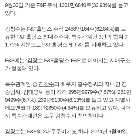
9월30일 기준 F&F 주식 1301만6840주(33.98%)를 들고
있다.
김창수
는 F&F홀딩스 주식 2458만164주(62.84%)를 보
유한 F&F홀딩스 최대주주다. 특수관계인 9인과 합쳐 9
1.71% 지분으로 F&F홀딩스 및 F&F를 지배하고 있다.
F&F에는 ‘
김창수
-F&F홀딩스-F&F’로 이어지는 지배구조
가 형성돼 있다.
특수관계인 중
김창수
의 배우자 홍수정씨와 자녀인 김
승범씨, 김태영씨 등이 각각 295만9979주(7.57%), 261만
9499주(6.7%), 239만8130주(6.13%)를 들고 있고 계열사
에프앤코가 189만2850주(4.84%)를 보유하고 있다. 나머
지 특수관계인은 모두
김창수
의 친인척이다.
김창수
는 F&F의 2대주주이기도 하다. 2024년 9월30일