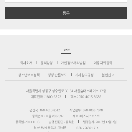
PC버전
회사소개
윤리강령
개인정보처리방침
이용자위원회
청소년보호정책
정정·반론보도
기사심의규정
불편신고
서울특별시 성동구 성수일로 39-34 서울숲더스페이스 12층
대표전화 : 1800-6522
팩스 : 070-4015-8658
편집국 : 070-4010-8512
사업본부 : 070-4010-7078
등록번호 : 서울 아 02897
제호 : 비즈니스포스트
등록일: 2013.11.13
발행·편집인 : 강석운
발행일자: 2013년 12월 2일
청소년보호책임자 : 강석운
ISSN : 2636-171X