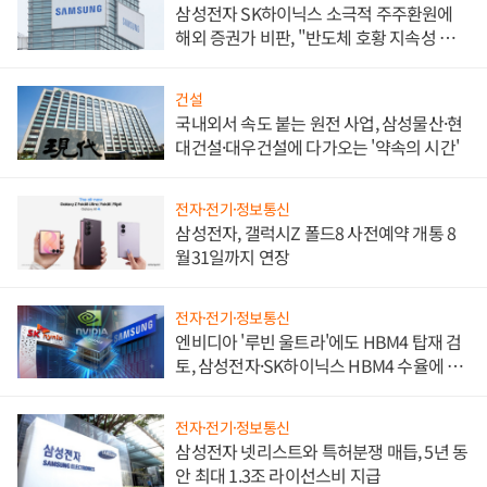
삼성전자 SK하이닉스 소극적 주주환원에
해외 증권가 비판, "반도체 호황 지속성 의
문"
건설
국내외서 속도 붙는 원전 사업, 삼성물산·현
대건설·대우건설에 다가오는 '약속의 시간'
전자·전기·정보통신
삼성전자, 갤럭시Z 폴드8 사전예약 개통 8
월31일까지 연장
전자·전기·정보통신
엔비디아 '루빈 울트라'에도 HBM4 탑재 검
토, 삼성전자·SK하이닉스 HBM4 수율에 주
도권 갈린다
전자·전기·정보통신
삼성전자 넷리스트와 특허분쟁 매듭, 5년 동
안 최대 1.3조 라이선스비 지급