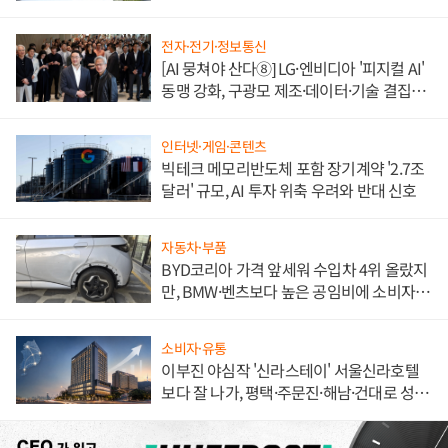
전자·전기·정보통신
[AI 뭉쳐야 산다⑧] LG·엔비디아 '피지컬 AI'
동맹 강화, 구광모 제조·데이터·기술 결집
해 종합 로보틱스 기업으로
인터넷·게임·콘텐츠
빅테크 메모리반도체 포함 장기계약 '2.7조
달러' 규모, AI 투자 위축 우려와 반대 신호
자동차·부품
BYD코리아 가격 앞세워 수입차 4위 올랐지
만, BMW·벤츠보다 높은 공임비에 소비자
불만 폭발
소비자·유통
이부진 야심작 '신라스테이' 서울신라호텔
보다 잘 나가, 평택·주문진·해남·건대로 성
장판 더 넓힌다