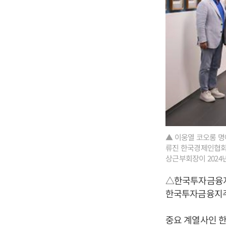
▲ 이웅열 코오롱 명
류진 한국경제인협회
상근부회장이 2024
△한국투자금융지
한국투자금융지주는 
중요 계열사인 한