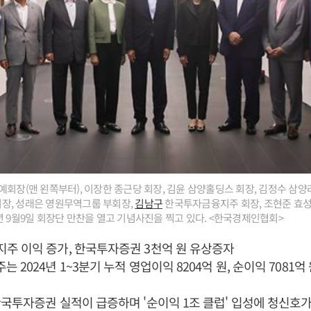
예회장(맨 왼쪽부터), 이장한 종근당 회장, 김윤 삼양홀딩스 회장, 김정수 
장, 성래은 영원무역그룹 부회장,
김남구
한국투자금융지주 회장, 조현준 효성
년 9월9일 회장단 만찬을 열고 기념사진을 찍고 있다. <한국경제인협회>
주 이익 증가, 한국투자증권 3천억 원 유상증자
2024년 1~3분기 누적 영업이익 8204억 원, 순이익 7081억
국투자증권 실적이 급증하며 '순이익 1조 클럽' 입성에 청신호가