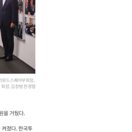
삼양라운드스퀘어부회장,
 회장, 김창범 한경협
 원을 거뒀다.
 켜졌다. 한국투