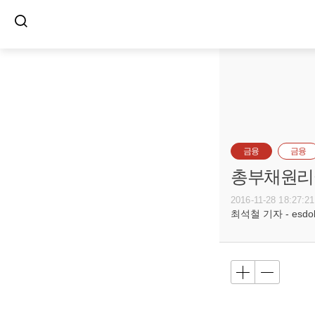
금융
금융
총부채원리금
2016-11-28 18:27:21
최석철 기자 - esdols