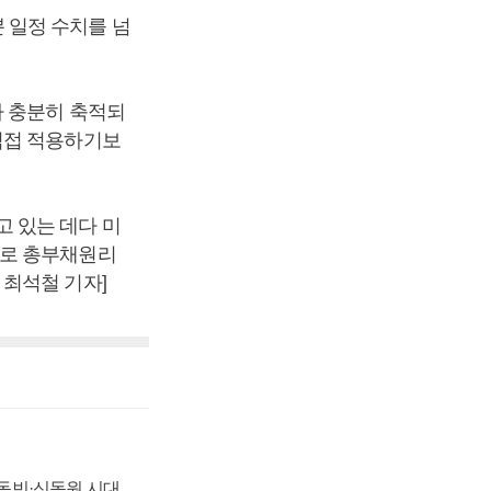
 일정 수치를 넘
가 충분히 축적되
직접 적용하기보
 있는 데다 미
으로 총부채원리
최석철 기자]
 신동빈·신동원 시대