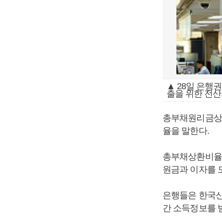
▲ 28일 은행
출을 위한 전
총부채원리금상환
율을 말한다.
총부채상환비율(
원금과 이자를 
은행들은 한국신
간 소득정보를 