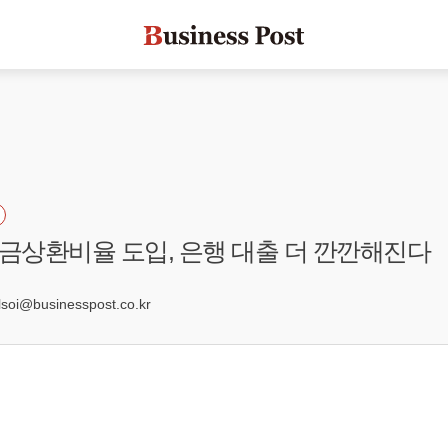
상환비율 도입, 은행 대출 더 깐깐해진다
oi@businesspost.co.kr