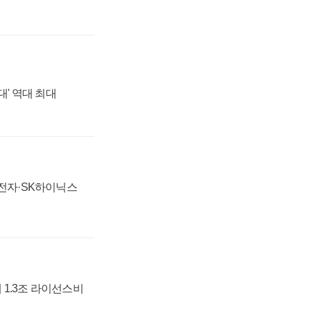
대' 역대 최대
성전자·SK하이닉스
 1.3조 라이선스비