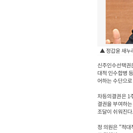
▲ 정갑윤 새누
신주인수선택권은 
대적 인수합병 등
어하는 수단으로
차등의결권은 1주
결권을 부여하는
조달이 쉬워진다
정 의원은 “적