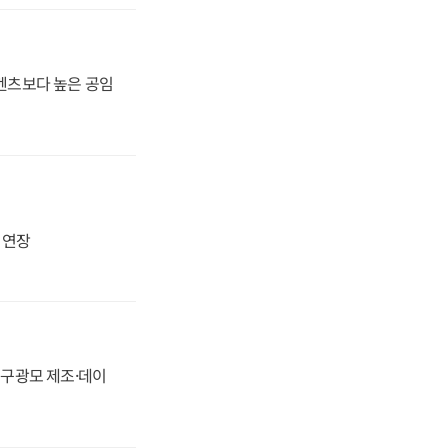
·벤츠보다 높은 공임
지 연장
화, 구광모 제조·데이