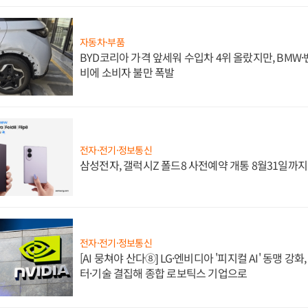
자동차·부품
BYD코리아 가격 앞세워 수입차 4위 올랐지만, BMW
비에 소비자 불만 폭발
전자·전기·정보통신
삼성전자, 갤럭시Z 폴드8 사전예약 개통 8월31일까
전자·전기·정보통신
[AI 뭉쳐야 산다⑧] LG·엔비디아 '피지컬 AI' 동맹 강
터·기술 결집해 종합 로보틱스 기업으로