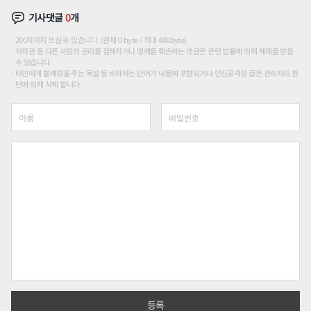
기사댓글
0
개
200자까지 쓰실 수 있습니다. (현재 0 byte / 최대 400byte)
저작권 등 다른 사람의 권리를 침해하거나 명예를 훼손하는 댓글은 관련 법률에 의해 제재를 받을
수 있습니다.
타인에게 불쾌감을 주는 욕설 등 비하하는 단어가 내용에 포함되거나 인신공격성 글은 관리자의 판
단에 의해 삭제 합니다.