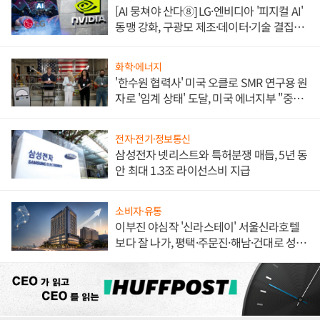
[AI 뭉쳐야 산다⑧] LG·엔비디아 '피지컬 AI'
동맹 강화, 구광모 제조·데이터·기술 결집
해 종합 로보틱스 기업으로
화학·에너지
'한수원 협력사' 미국 오클로 SMR 연구용 원
자로 '임계 상태' 도달, 미국 에너지부 "중요
한 이정표"
전자·전기·정보통신
삼성전자 넷리스트와 특허분쟁 매듭, 5년 동
안 최대 1.3조 라이선스비 지급
소비자·유통
이부진 야심작 '신라스테이' 서울신라호텔
보다 잘 나가, 평택·주문진·해남·건대로 성
장판 더 넓힌다