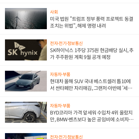
사회
미국 법원 "트럼프 정부 풍력 프로젝트 동결
조치는 위법", 해제 명령 내려
전자·전기·정보통신
SK하이닉스 1주당 375원 현금배당 실시, 추
가 주주환원 계획 9월 공개 예정
자동차·부품
현대차 올해 SUV 국내 베스트셀러 톱10에
서 싼타페만 자리매김, 그랜저·아반떼 '세단
쌍끌이'로 내수 방어
자동차·부품
BYD코리아 가격 앞세워 수입차 4위 올랐지
만, BMW·벤츠보다 높은 공임비에 소비자
불만 폭발
전자·전기·정보통신