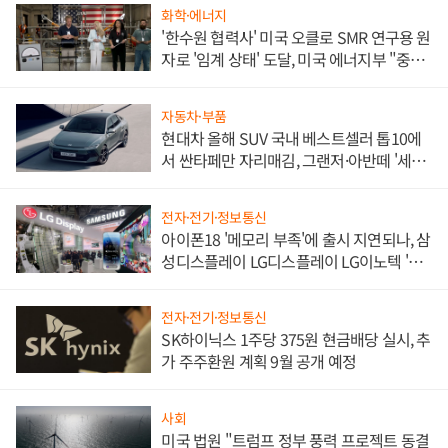
화학·에너지
'한수원 협력사' 미국 오클로 SMR 연구용 원
자로 '임계 상태' 도달, 미국 에너지부 "중요
한 이정표"
자동차·부품
현대차 올해 SUV 국내 베스트셀러 톱10에
서 싼타페만 자리매김, 그랜저·아반떼 '세단
쌍끌이'로 내수 방어
전자·전기·정보통신
아이폰18 '메모리 부족'에 출시 지연되나, 삼
성디스플레이 LG디스플레이 LG이노텍 '탈
애플' 수익 다각화 속도
전자·전기·정보통신
SK하이닉스 1주당 375원 현금배당 실시, 추
가 주주환원 계획 9월 공개 예정
사회
미국 법원 "트럼프 정부 풍력 프로젝트 동결