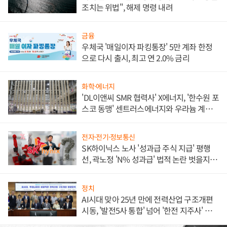
조치는 위법", 해제 명령 내려
금융
우체국 '매일이자 파킹통장' 5만 계좌 한정
으로 다시 출시, 최고 연 2.0% 금리
화학·에너지
'DL이앤씨 SMR 협력사' X에너지, '한수원 포
스코 동맹' 센트러스에너지와 우라늄 계약
체결
전자·전기·정보통신
SK하이닉스 노사 '성과급 주식 지급' 평행
선, 곽노정 'N% 성과급' 법적 논란 벗을지 주
목
정치
AI시대 맞아 25년 만에 전력산업 구조개편
시동, '발전5사 통합' 넘어 '한전 지주사' 재편
론도