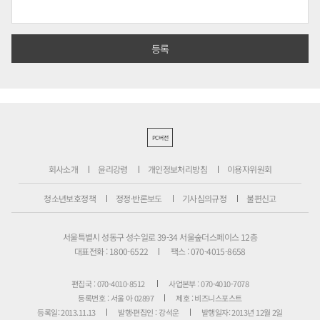
PC버전
회사소개
윤리강령
개인정보처리방침
이용자위원회
청소년보호정책
정정·반론보도
기사심의규정
불편신고
서울특별시 성동구 성수일로 39-34 서울숲더스페이스 12층
대표전화 : 1800-6522
팩스 : 070-4015-8658
편집국 : 070-4010-8512
사업본부 : 070-4010-7078
등록번호 : 서울 아 02897
제호 : 비즈니스포스트
등록일: 2013.11.13
발행·편집인 : 강석운
발행일자: 2013년 12월 2일