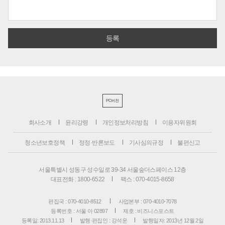
PC버전
회사소개
윤리강령
개인정보처리방침
이용자위원회
청소년보호정책
정정·반론보도
기사심의규정
불편신고
서울특별시 성동구 성수일로 39-34 서울숲더스페이스 12층
대표전화 : 1800-6522
팩스 : 070-4015-8658
편집국 : 070-4010-8512
사업본부 : 070-4010-7078
등록번호 : 서울 아 02897
제호 : 비즈니스포스트
등록일: 2013.11.13
발행·편집인 : 강석운
발행일자: 2013년 12월 2일