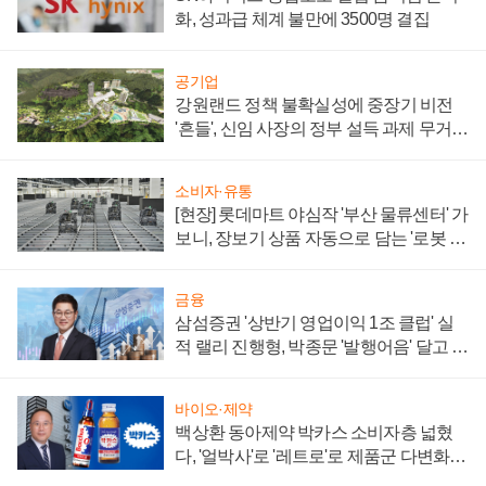
화, 성과급 체계 불만에 3500명 결집
공기업
강원랜드 정책 불확실성에 중장기 비전
'흔들', 신임 사장의 정부 설득 과제 무거워
져
소비자·유통
[현장] 롯데마트 야심작 '부산 물류센터' 가
보니, 장보기 상품 자동으로 담는 '로봇 40
0대' 장관
금융
삼섬증권 '상반기 영업이익 1조 클럽' 실
적 랠리 진행형, 박종문 '발행어음' 달고 연
임 향하나
바이오·제약
백상환 동아제약 박카스 소비자층 넓혔
다, '얼박사'로 '레트로'로 제품군 다변화
주효