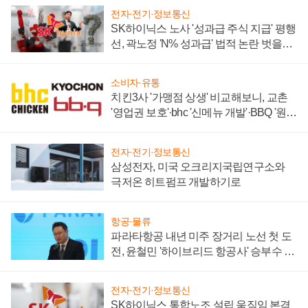
전자·전기·정보통신
SK하이닉스 노사 '성과급 주식 지급' 평행
선, 곽노정 'N% 성과급' 법적 논란 벗을지
주목
소비자·유통
치킨3사 '가맹점 상생' 비교해보니, 교촌
'영업권 보호'·bhc '신메뉴 개발'·BBQ '원가
부담'
전자·전기·정보통신
삼성전자, 미국 오크리지국립연구소와
극저온 히트펌프 개발하기로
항공·물류
파라타항공 내년 미주 장거리 노선 첫 도
전, 윤철민 '하이브리드 항공사' 승부수 통
할까
전자·전기·정보통신
SK하이닉스 통합노조 설립 움직임 본격