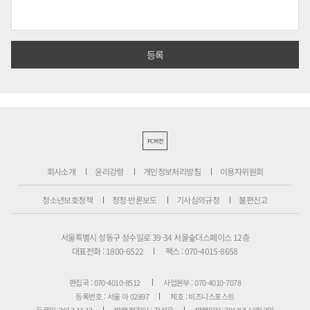
PC버전
회사소개
윤리강령
개인정보처리방침
이용자위원회
청소년보호정책
정정·반론보도
기사심의규정
불편신고
서울특별시 성동구 성수일로 39-34 서울숲더스페이스 12층
대표전화 : 1800-6522
팩스 : 070-4015-8658
편집국 : 070-4010-8512
사업본부 : 070-4010-7078
등록번호 : 서울 아 02897
제호 : 비즈니스포스트