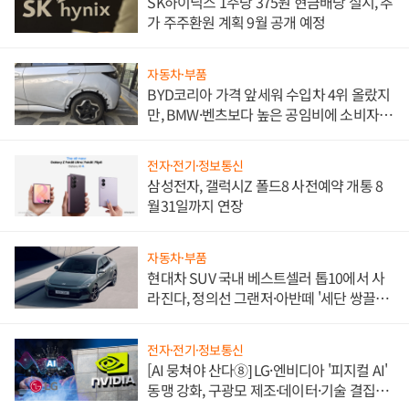
SK하이닉스 1주당 375원 현금배당 실시, 추
가 주주환원 계획 9월 공개 예정
자동차·부품
BYD코리아 가격 앞세워 수입차 4위 올랐지
만, BMW·벤츠보다 높은 공임비에 소비자
불만 폭발
전자·전기·정보통신
삼성전자, 갤럭시Z 폴드8 사전예약 개통 8
월31일까지 연장
자동차·부품
현대차 SUV 국내 베스트셀러 톱10에서 사
라진다, 정의선 그랜저·아반떼 '세단 쌍끌
이'로 내수 방어
전자·전기·정보통신
[AI 뭉쳐야 산다⑧] LG·엔비디아 '피지컬 AI'
동맹 강화, 구광모 제조·데이터·기술 결집