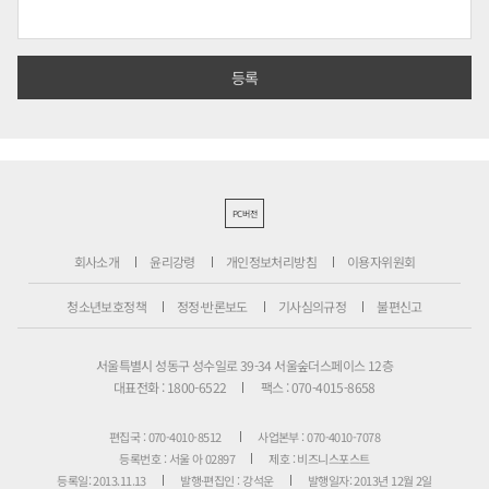
PC버전
회사소개
윤리강령
개인정보처리방침
이용자위원회
청소년보호정책
정정·반론보도
기사심의규정
불편신고
서울특별시 성동구 성수일로 39-34 서울숲더스페이스 12층
대표전화 : 1800-6522
팩스 : 070-4015-8658
편집국 : 070-4010-8512
사업본부 : 070-4010-7078
등록번호 : 서울 아 02897
제호 : 비즈니스포스트
등록일: 2013.11.13
발행·편집인 : 강석운
발행일자: 2013년 12월 2일