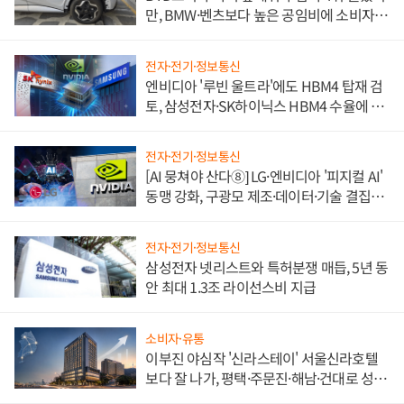
만, BMW·벤츠보다 높은 공임비에 소비자
불만 폭발
전자·전기·정보통신
엔비디아 '루빈 울트라'에도 HBM4 탑재 검
토, 삼성전자·SK하이닉스 HBM4 수율에 주
도권 갈린다
전자·전기·정보통신
[AI 뭉쳐야 산다⑧] LG·엔비디아 '피지컬 AI'
동맹 강화, 구광모 제조·데이터·기술 결집
해 종합 로보틱스 기업으로
전자·전기·정보통신
삼성전자 넷리스트와 특허분쟁 매듭, 5년 동
안 최대 1.3조 라이선스비 지급
소비자·유통
이부진 야심작 '신라스테이' 서울신라호텔
보다 잘 나가, 평택·주문진·해남·건대로 성
장판 더 넓힌다