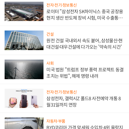
전자·전기·정보통신
로이터 "삼성전자 SK하이닉스 중국 공장용
현지 생산 반도체 장비 시험, 미국 수출통제
대비"
건설
원전 건설 국내외서 속도 붙어, 삼성물산·현
대건설·대우건설에 다가오는 '약속의 시간'
사회
미국 법원 "트럼프 정부 풍력 프로젝트 동결
조치는 위법", 해제 명령 내려
전자·전기·정보통신
삼성전자, 갤럭시Z 폴드8 사전예약 개통 8
월31일까지 연장
자동차·부품
BYD코리아 가격 앞세워 수입차 4위 올랐지