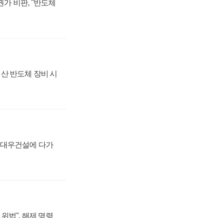
가 비판, "반도체
산 반도체 장비 시
·대우건설에 다가
위법", 해제 명령