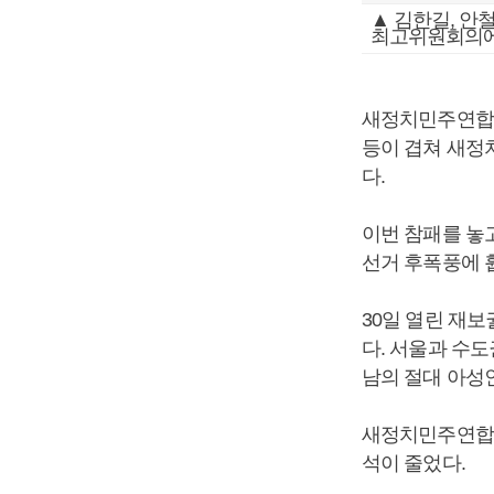
▲ 김한길, 안
최고위원회의에
새정치민주연합이
등이 겹쳐 새정
다.
이번 참패를 놓
선거 후폭풍에 
30일 열린 재
다. 서울과 수도
남의 절대 아성
새정치민주연합이
석이 줄었다.