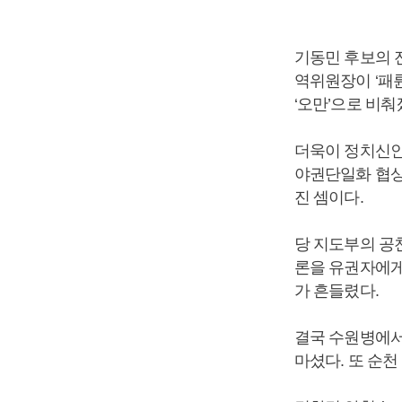
기동민 후보의 전
역위원장이 ‘패
‘오만’으로 비춰
더욱이 정치신인
야권단일화 협상
진 셈이다.
당 지도부의 공
론을 유권자에게
가 흔들렸다.
결국 수원병에서
마셨다. 또 순