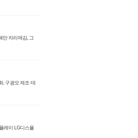
페만 자리매김, 그
강화, 구광모 제조·데
스플레이 LG디스플