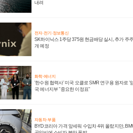
내려
전자·전기·정보통신
SK하이닉스 1주당 375원 현금배당 실시, 추가 주
개 예정
화학·에너지
'한수원 협력사' 미국 오클로 SMR 연구용 원자로 '임
국 에너지부 "중요한 이정표"
자동차·부품
BYD코리아 가격 앞세워 수입차 4위 올랐지만, B
공임비에 소비자 불만 폭발