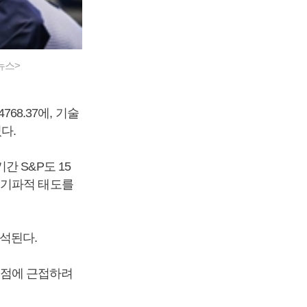
뉴스>
68.37에, 기술
쳤다.
 S&P도 15
둘기파적 태도를
분석된다.
최고점에 근접하려