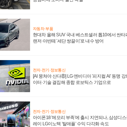
자동차·부품
현대차 올해 SUV 국내 베스트셀러 톱10에서 싼타
랜저·아반떼 '세단 쌍끌이'로 내수 방어
전자·전기·정보통신
[AI 뭉쳐야 산다⑧] LG·엔비디아 '피지컬 AI' 동맹 
이터·기술 결집해 종합 로보틱스 기업으로
전자·전기·정보통신
아이폰18 '메모리 부족'에 출시 지연되나, 삼성디
레이 LG이노텍 '탈애플' 수익 다각화 속도