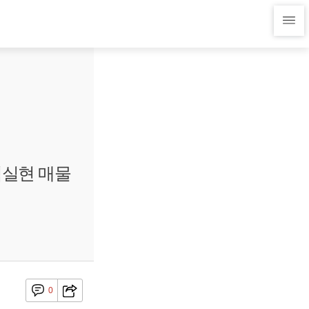
익실현 매물
0