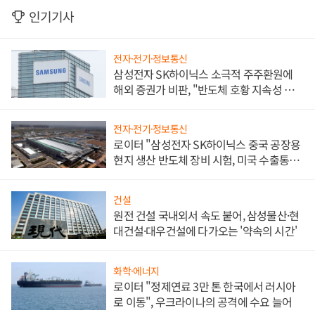
인기기사
전자·전기·정보통신
삼성전자 SK하이닉스 소극적 주주환원에
해외 증권가 비판, "반도체 호황 지속성 의
문"
전자·전기·정보통신
로이터 "삼성전자 SK하이닉스 중국 공장용
현지 생산 반도체 장비 시험, 미국 수출통제
대비"
건설
원전 건설 국내외서 속도 붙어, 삼성물산·현
대건설·대우건설에 다가오는 '약속의 시간'
화학·에너지
로이터 "정제연료 3만 톤 한국에서 러시아
로 이동", 우크라이나의 공격에 수요 늘어