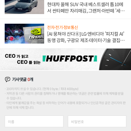
현대차 올해 SUV 국내 베스트셀러 톱10에
서 싼타페만 자리매김, 그랜저·아반떼 '세단
쌍끌이'로 내수 방어
전자·전기·정보통신
[AI 뭉쳐야 산다⑧] LG·엔비디아 '피지컬 AI'
동맹 강화, 구광모 제조·데이터·기술 결집
해 종합 로보틱스 기업으로
기사댓글
0
개
200자까지 쓰실 수 있습니다. (현재 0 byte / 최대 400byte)
저작권 등 다른 사람의 권리를 침해하거나 명예를 훼손하는 댓글은 관련 법률에 의해 제재를 받을
수 있습니다.
타인에게 불쾌감을 주는 욕설 등 비하하는 단어가 내용에 포함되거나 인신공격성 글은 관리자의 판
단에 의해 삭제 합니다.