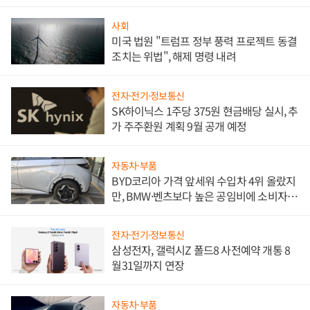
사회
미국 법원 "트럼프 정부 풍력 프로젝트 동결
조치는 위법", 해제 명령 내려
전자·전기·정보통신
SK하이닉스 1주당 375원 현금배당 실시, 추
가 주주환원 계획 9월 공개 예정
자동차·부품
BYD코리아 가격 앞세워 수입차 4위 올랐지
만, BMW·벤츠보다 높은 공임비에 소비자
불만 폭발
전자·전기·정보통신
삼성전자, 갤럭시Z 폴드8 사전예약 개통 8
월31일까지 연장
자동차·부품