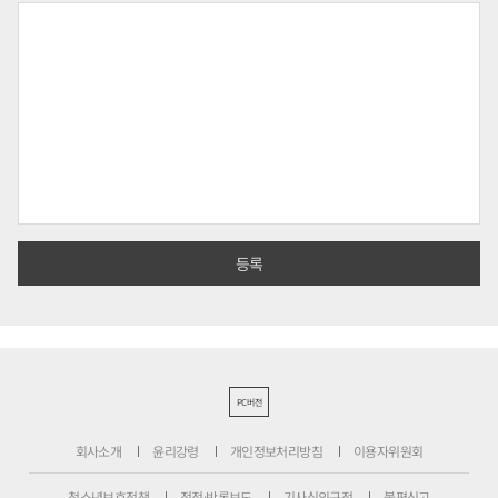
PC버전
회사소개
윤리강령
개인정보처리방침
이용자위원회
청소년보호정책
정정·반론보도
기사심의규정
불편신고