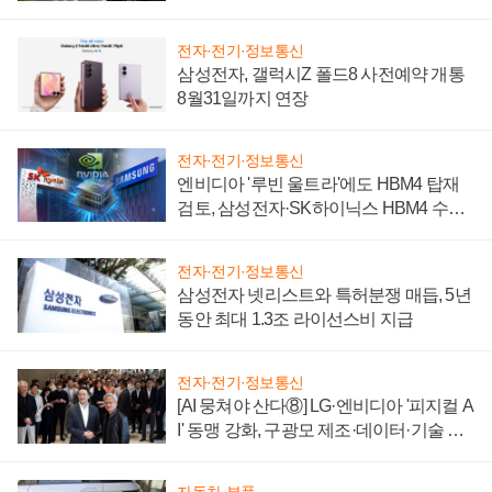
시간'
전자·전기·정보통신
삼성전자, 갤럭시Z 폴드8 사전예약 개통
8월31일까지 연장
전자·전기·정보통신
엔비디아 '루빈 울트라'에도 HBM4 탑재
검토, 삼성전자·SK하이닉스 HBM4 수율
에 주도권 갈린다
전자·전기·정보통신
삼성전자 넷리스트와 특허분쟁 매듭, 5년
동안 최대 1.3조 라이선스비 지급
전자·전기·정보통신
[AI 뭉쳐야 산다⑧] LG·엔비디아 '피지컬 A
I' 동맹 강화, 구광모 제조·데이터·기술 결
집해 종합 로보틱스 기업으로