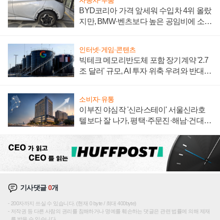
자동차·부품
BYD코리아 가격 앞세워 수입차 4위 올랐
지만, BMW·벤츠보다 높은 공임비에 소비
자 불만 폭발
인터넷·게임·콘텐츠
빅테크 메모리반도체 포함 장기계약 '2.7
조 달러' 규모, AI 투자 위축 우려와 반대
신호
소비자·유통
이부진 야심작 '신라스테이' 서울신라호
텔보다 잘 나가, 평택·주문진·해남·건대로
성장판 더 넓힌다
기사댓글
0
개
200자까지 쓰실 수 있습니다. (현재 0 byte / 최대 400byte)
저작권 등 다른 사람의 권리를 침해하거나 명예를 훼손하는 댓글은 관련 법률에 의해 제재
를 받을 수 있습니다.