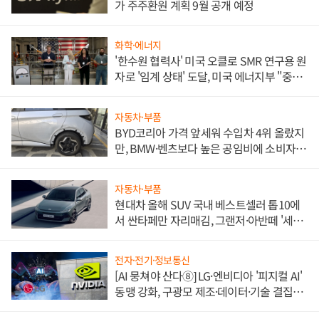
가 주주환원 계획 9월 공개 예정
화학·에너지
'한수원 협력사' 미국 오클로 SMR 연구용 원
자로 '임계 상태' 도달, 미국 에너지부 "중요
한 이정표"
자동차·부품
BYD코리아 가격 앞세워 수입차 4위 올랐지
만, BMW·벤츠보다 높은 공임비에 소비자
불만 폭발
자동차·부품
현대차 올해 SUV 국내 베스트셀러 톱10에
서 싼타페만 자리매김, 그랜저·아반떼 '세단
쌍끌이'로 내수 방어
전자·전기·정보통신
[AI 뭉쳐야 산다⑧] LG·엔비디아 '피지컬 AI'
동맹 강화, 구광모 제조·데이터·기술 결집
해 종합 로보틱스 기업으로