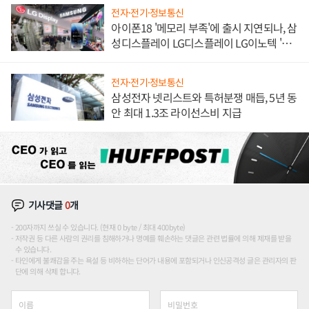
전자·전기·정보통신
아이폰18 '메모리 부족'에 출시 지연되나, 삼
성디스플레이 LG디스플레이 LG이노텍 '탈
애플' 수익 다각화 속도
전자·전기·정보통신
삼성전자 넷리스트와 특허분쟁 매듭, 5년 동
안 최대 1.3조 라이선스비 지급
기사댓글
0
개
200자까지 쓰실 수 있습니다. (현재 0 byte / 최대 400byte)
저작권 등 다른 사람의 권리를 침해하거나 명예를 훼손하는 댓글은 관련 법률에 의해 제재를 받을
수 있습니다.
타인에게 불쾌감을 주는 욕설 등 비하하는 단어가 내용에 포함되거나 인신공격성 글은 관리자의 판
단에 의해 삭제 합니다.