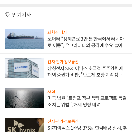
인기기사
화학·에너지
로이터 "정제연료 3만 톤 한국에서 러시아
로 이동", 우크라이나의 공격에 수요 늘어
전자·전기·정보통신
삼성전자 SK하이닉스 소극적 주주환원에
해외 증권가 비판, "반도체 호황 지속성 의
문"
사회
미국 법원 "트럼프 정부 풍력 프로젝트 동결
조치는 위법", 해제 명령 내려
전자·전기·정보통신
SK하이닉스 1주당 375원 현금배당 실시, 추