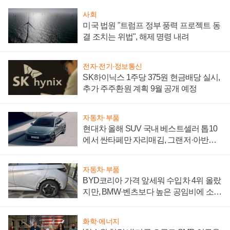
사회
미국 법원 "트럼프 정부 풍력 프로젝트 동
결 조치는 위법", 해제 명령 내려
전자·전기·정보통신
SK하이닉스 1주당 375원 현금배당 실시,
추가 주주환원 계획 9월 공개 예정
자동차·부품
현대차 올해 SUV 국내 베스트셀러 톱10
에서 싼타페만 자리매김, 그랜저·아반떼
'세단 쌍끌이'로 내수 방어
자동차·부품
BYD코리아 가격 앞세워 수입차 4위 올랐
지만, BMW·벤츠보다 높은 공임비에 소비
자 불만 폭발
화학·에너지