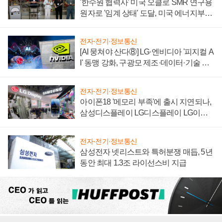
'한수원 협력사' 미국 오클로 SMR 연구용
원자로 '임계 상태' 도달, 미국 에너지부
"중요한 이정표"
전자·전기·정보통신
[AI 뭉쳐야 산다⑧] LG·엔비디아 '피지컬 A
I' 동맹 강화, 구광모 제조·데이터·기술 결
집해 종합 로보틱스 기업으로
전자·전기·정보통신
아이폰18 '메모리 부족'에 출시 지연되나,
삼성디스플레이 LG디스플레이 LG이노
텍 '탈애플' 수익 다각화 속도
전자·전기·정보통신
삼성전자 넷리스트와 특허분쟁 매듭, 5년
동안 최대 1.3조 라이선스비 지급