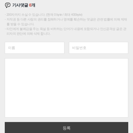
기사댓글
0
개
200자까지 쓰실 수 있습니다. (현재 0 byte / 최대 400byte)
저작권 등 다른 사람의 권리를 침해하거나 명예를 훼손하는 댓글은 관련 법률에 의해 제재
를 받을 수 있습니다.
타인에게 불쾌감을 주는 욕설 등 비하하는 단어가 내용에 포함되거나 인신공격성 글은 관
리자의 판단에 의해 삭제 합니다.