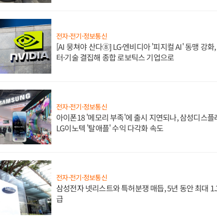
전자·전기·정보통신
[AI 뭉쳐야 산다⑧] LG·엔비디아 '피지컬 AI' 동맹 강
터·기술 결집해 종합 로보틱스 기업으로
전자·전기·정보통신
아이폰18 '메모리 부족'에 출시 지연되나, 삼성디스
LG이노텍 '탈애플' 수익 다각화 속도
전자·전기·정보통신
삼성전자 넷리스트와 특허분쟁 매듭, 5년 동안 최대 1
급