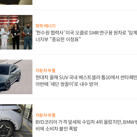
화학·에너지
'한수원 협력사' 미국 오클로 SMR 연구용 원자로 '임계 
너지부 "중요한 이정표"
자동차·부품
현대차 올해 SUV 국내 베스트셀러 톱10에서 싼타페만
아반떼 '세단 쌍끌이'로 내수 방어
자동차·부품
BYD코리아 가격 앞세워 수입차 4위 올랐지만, BMW
비에 소비자 불만 폭발