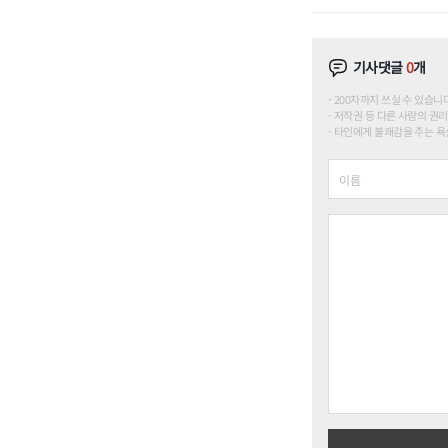
기사댓글
0
개
200자까지 쓰실 수 있습니다. (
저작권 등 다른 사람의 권리
타인에게 불쾌감을 주는 욕설