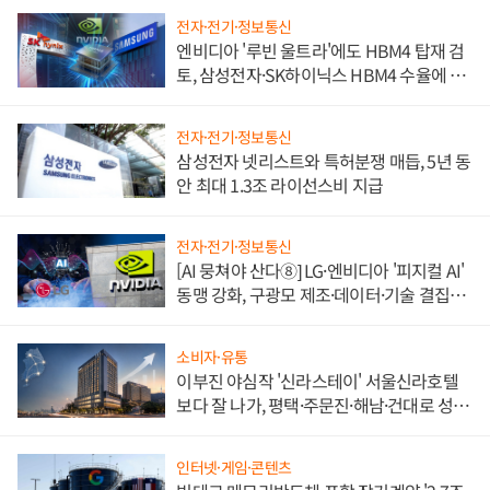
전자·전기·정보통신
엔비디아 '루빈 울트라'에도 HBM4 탑재 검
토, 삼성전자·SK하이닉스 HBM4 수율에 주
도권 갈린다
전자·전기·정보통신
삼성전자 넷리스트와 특허분쟁 매듭, 5년 동
안 최대 1.3조 라이선스비 지급
전자·전기·정보통신
[AI 뭉쳐야 산다⑧] LG·엔비디아 '피지컬 AI'
동맹 강화, 구광모 제조·데이터·기술 결집
해 종합 로보틱스 기업으로
소비자·유통
이부진 야심작 '신라스테이' 서울신라호텔
보다 잘 나가, 평택·주문진·해남·건대로 성
장판 더 넓힌다
인터넷·게임·콘텐츠