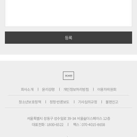
PC버전
회사소개
윤리강령
개인정보처리방침
이용자위원회
청소년보호정책
정정·반론보도
기사심의규정
불편신고
서울특별시 성동구 성수일로 39-34 서울숲더스페이스 12층
대표전화 : 1800-6522
팩스 : 070-4015-8658