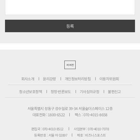
PC버전
회사소개
윤리강령
개인정보처리방침
이용자위원회
청소년보호정책
정정·반론보도
기사심의규정
불편신고
서울특별시 성동구 성수일로 39-34 서울숲더스페이스 12층
대표전화 : 1800-6522
팩스 : 070-4015-8658
편집국 : 070-4010-8512
사업본부 : 070-4010-7078
등록번호 : 서울 아 02897
제호 : 비즈니스포스트