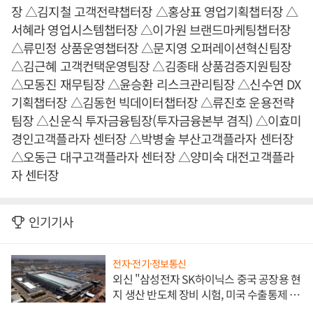
장 △김지철 고객전략챕터장 △홍상표 영업기획챕터장 △
서혜라 영업시스템챕터장 △이가원 브랜드마케팅챕터장
△류민정 상품운영챕터장 △문지영 오퍼레이션혁신팀장
△김근혜 고객컨택운영팀장 △김종태 상품검증지원팀장
△모동진 재무팀장 △윤승환 리스크관리팀장 △신수연 DX
기획챕터장 △김동헌 빅데이터챕터장 △류진호 운용전략
팀장 △신운식 투자금융팀장(투자금융본부 겸직) △이효미
경인고객플라자 센터장 △박병술 부산고객플라자 센터장
△오동근 대구고객플라자 센터장 △양미숙 대전고객플라
자 센터장
인기기사
전자·전기·정보통신
외신 "삼성전자 SK하이닉스 중국 공장용 현
지 생산 반도체 장비 시험, 미국 수출통제 대
비"