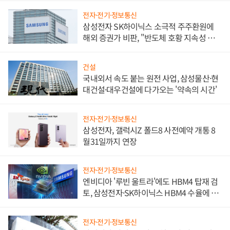
전자·전기·정보통신
삼성전자 SK하이닉스 소극적 주주환원에
해외 증권가 비판, "반도체 호황 지속성 의
문"
건설
국내외서 속도 붙는 원전 사업, 삼성물산·현
대건설·대우건설에 다가오는 '약속의 시간'
전자·전기·정보통신
삼성전자, 갤럭시Z 폴드8 사전예약 개통 8
월31일까지 연장
전자·전기·정보통신
엔비디아 '루빈 울트라'에도 HBM4 탑재 검
토, 삼성전자·SK하이닉스 HBM4 수율에 주
도권 갈린다
전자·전기·정보통신