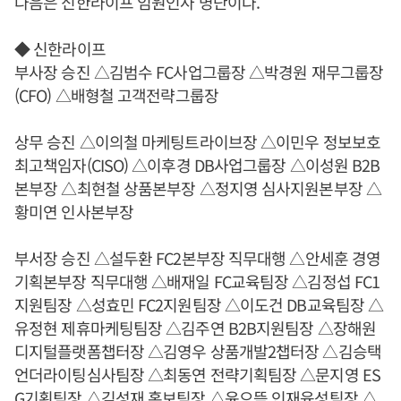
다음은 신한라이프 임원인사 명단이다.
◆ 신한라이프
부사장 승진 △김범수 FC사업그룹장 △박경원 재무그룹장
(CFO) △배형철 고객전략그룹장
상무 승진 △이의철 마케팅트라이브장 △이민우 정보보호
최고책임자(CISO) △이후경 DB사업그룹장 △이성원 B2B
본부장 △최현철 상품본부장 △정지영 심사지원본부장 △
황미연 인사본부장
부서장 승진 △설두환 FC2본부장 직무대행 △안세훈 경영
기획본부장 직무대행 △배재일 FC교육팀장 △김정섭 FC1
지원팀장 △성효민 FC2지원팀장 △이도건 DB교육팀장 △
유정현 제휴마케팅팀장 △김주연 B2B지원팀장 △장해원
디지털플랫폼챕터장 △김영우 상품개발2챕터장 △김승택
언더라이팅심사팀장 △최동연 전략기획팀장 △문지영 ES
G기획팀장 △김성재 홍보팀장 △윤으뜸 인재육성팀장 △