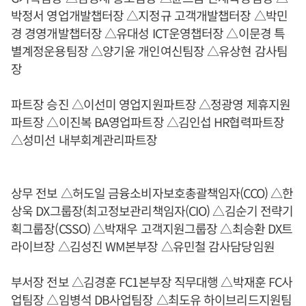
박정서 영업개발챕터장 △지정규 고객개발챕터장 △박민
경 경영개발챕터장 △유대성 ICT운영챕터장 △이문경 특
별계정운용팀장 △양기윤 개인여신팀장 △유상현 감사팀
장
파트장 승진 △이선미 영업지원파트장 △정광영 제휴지원
파트장 △이진복 BA영업파트장 △김인섭 HR협력파트장
△성미선 내부회계관리파트장
상무 전보 △허도일 금융소비자보호총괄책임자(CCO) △한
상욱 DX그룹장(최고정보관리책임자(CIO) △김순기 전략기
획그룹장(CSSO) △박재우 고객지원그룹장 △최승환 DX트
라이브장 △김성진 WM본부장 △유민철 감사담당임원
부서장 전보 △김경훈 FC1본부장 직무대행 △박재훈 FC사
업팀장 △임병석 DB사업팀장 △최도유 하이브리드지원팀