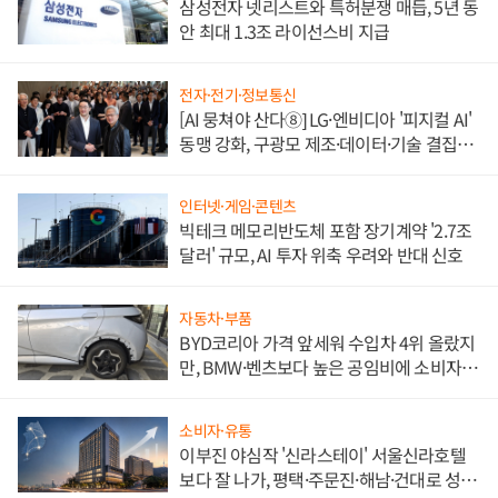
삼성전자 넷리스트와 특허분쟁 매듭, 5년 동
안 최대 1.3조 라이선스비 지급
전자·전기·정보통신
[AI 뭉쳐야 산다⑧] LG·엔비디아 '피지컬 AI'
동맹 강화, 구광모 제조·데이터·기술 결집
해 종합 로보틱스 기업으로
인터넷·게임·콘텐츠
빅테크 메모리반도체 포함 장기계약 '2.7조
달러' 규모, AI 투자 위축 우려와 반대 신호
자동차·부품
BYD코리아 가격 앞세워 수입차 4위 올랐지
만, BMW·벤츠보다 높은 공임비에 소비자
불만 폭발
소비자·유통
이부진 야심작 '신라스테이' 서울신라호텔
보다 잘 나가, 평택·주문진·해남·건대로 성