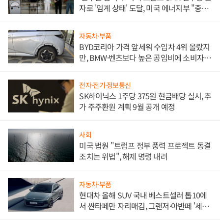
자로 '임계 상태' 도달, 미국 에너지부 "중요
한 이정표"
자동차·부품
BYD코리아 가격 앞세워 수입차 4위 올랐지
만, BMW·벤츠보다 높은 공임비에 소비자
불만 폭발
전자·전기·정보통신
SK하이닉스 1주당 375원 현금배당 실시, 추
가 주주환원 계획 9월 공개 예정
사회
미국 법원 "트럼프 정부 풍력 프로젝트 동결
조치는 위법", 해제 명령 내려
자동차·부품
현대차 올해 SUV 국내 베스트셀러 톱10에
서 싼타페만 자리매김, 그랜저·아반떼 '세단
쌍끌이'로 내수 방어