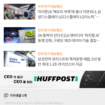
전자·전기·정보통신
아이폰18 '메모리 부족'에 출시 지연되나, 삼
성디스플레이 LG디스플레이 LG이노텍 '탈
애플' 수익 다각화 속도
전자·전기·정보통신
[AI 뭉쳐야 산다⑧] LG·엔비디아 '피지컬 AI'
동맹 강화, 구광모 제조·데이터·기술 결집
해 종합 로보틱스 기업으로
전자·전기·정보통신
삼성전자 넷리스트와 특허분쟁 매듭, 5년 동
안 최대 1.3조 라이선스비 지급
기사댓글
0
개
200자까지 쓰실 수 있습니다. (현재 0 byte / 최대 400byte)