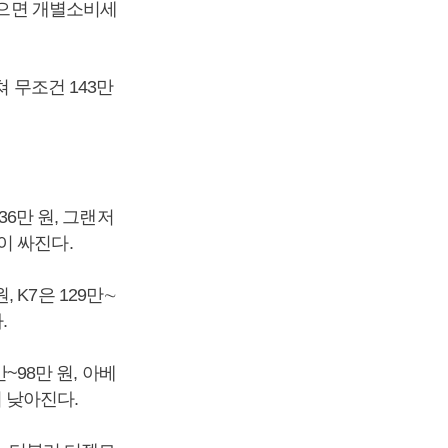
받으면 개별소비세
 무조건 143만
36만 원, 그랜저
격이 싸진다.
, K7은 129만∼
.
~98만 원, 아베
이 낮아진다.