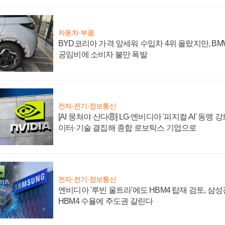
자동차·부품
BYD코리아 가격 앞세워 수입차 4위 올랐지만, B
공임비에 소비자 불만 폭발
전자·전기·정보통신
[AI 뭉쳐야 산다⑧] LG·엔비디아 '피지컬 AI' 동맹 
이터·기술 결집해 종합 로보틱스 기업으로
전자·전기·정보통신
엔비디아 '루빈 울트라'에도 HBM4 탑재 검토, 삼
HBM4 수율에 주도권 갈린다