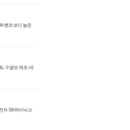
MW·벤츠보다 높은
강화, 구광모 제조·데
성전자·SK하이닉스