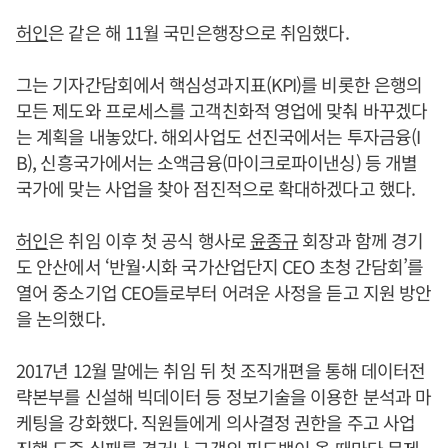
허인
은 같은 해 11월 국민은행장으로 취임했다.
그는 기자간담회에서 핵심성과지표(KPI)를 비롯한 은행의
모든 제도와 프로세스를 고객친화적 영업에 맞춰 바꾸겠다
는 계획을 내놓았다. 해외사업도 선진국에서는 투자금융(I
B), 신흥국가에서는 소액금융(마이크로파이낸싱) 등 개별
국가에 맞는 사업을 찾아 점진적으로 확대하겠다고 했다.
허인
은 취임 이후 첫 공식 행사로
윤종규
회장과 함께 경기
도 안산에서 ‘반월·시화 국가산업단지 CEO 초청 간담회’를
열어 중소기업 CEO들로부터 어려운 사정을 듣고 지원 방안
을 논의했다.
2017년 12월 말에는 취임 뒤 첫 조직개편을 통해 데이터전
략본부를 신설해 빅데이터 등 정보기술을 이용한 분석과 마
케팅을 강화했다. 직원들에게 의사결정 권한을 주고 사업
진행 도중 실패를 겪거나 고객의 피드백이 올 때마다 문제