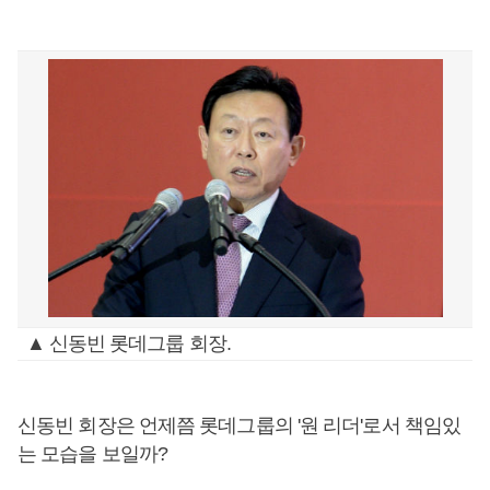
▲ 신동빈 롯데그룹 회장.
신동빈 회장은 언제쯤 롯데그룹의 '원 리더'로서 책임있
는 모습을 보일까?