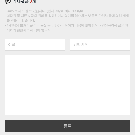
기사댓글
0
개
200자까지 쓰실 수 있습니다. (현재 0 byte / 최대 400byte)
저작권 등 다른 사람의 권리를 침해하거나 명예를 훼손하는 댓글은 관련 법률에 의해 제재
를 받을 수 있습니다.
타인에게 불쾌감을 주는 욕설 등 비하하는 단어가 내용에 포함되거나 인신공격성 글은 관
리자의 판단에 의해 삭제 합니다.