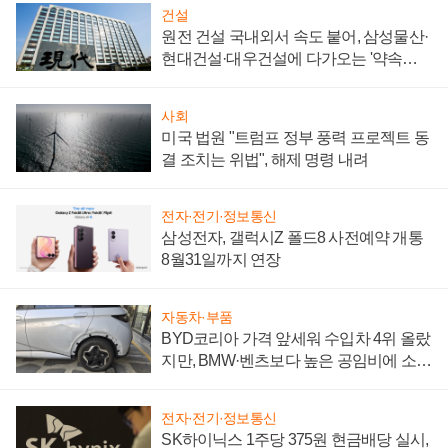
건설
원전 건설 국내외서 속도 붙어, 삼성물산·
현대건설·대우건설에 다가오는 '약속의
시간'
사회
미국 법원 "트럼프 정부 풍력 프로젝트 동
결 조치는 위법", 해제 명령 내려
전자·전기·정보통신
삼성전자, 갤럭시Z 폴드8 사전예약 개통
8월31일까지 연장
자동차·부품
BYD코리아 가격 앞세워 수입차 4위 올랐
지만, BMW·벤츠보다 높은 공임비에 소비
자 불만 폭발
전자·전기·정보통신
SK하이닉스 1주당 375원 현금배당 실시,