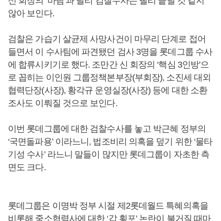
신 회장의 ‘바람’과 달리 검찰수사는 빨리 끝날 것 같지
않아 보인다.
검찰은 가습기 살균제 사망사건이 마무리 단계로 접어
들면서 이 수사팀에 파견됐던 검사 3명을 롯데그룹 수사
에 합류시키기로 했다. 조만간 신 회장의 ‘핵심 3인방’으
로 꼽히는 이인원 그룹정책본부장(부회장), 소진세 대외
협력단장(사장), 황각규 운영실장(사장) 등에 대한 소환
조사도 이뤄질 것으로 보인다.
이번 롯데그룹에 대한 검찰수사를 놓고 박근혜 정부의
‘국면돌파용’ 이라느니, 법조비리 의혹을 덮기 위한 ‘물타
기성 수사’ 라느니 말들이 많지만 롯데그룹이 자초한 측
면도 크다.
롯데그룹은 이명박 정부 시절 제2롯데월드 특혜의혹을
비롯해 중소협력사에 대한 ‘갑 횡포’ 논란이 불거질 때마