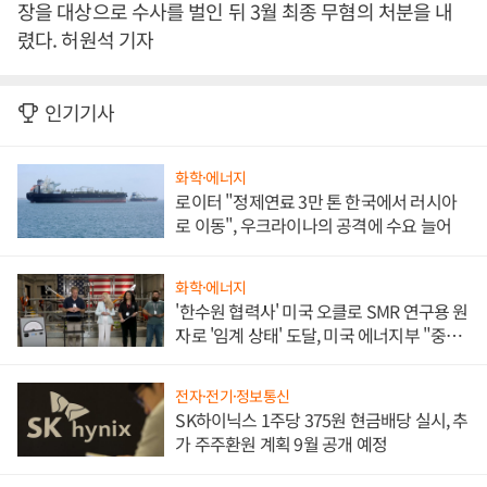
장을 대상으로 수사를 벌인 뒤 3월 최종 무혐의 처분을 내
렸다. 허원석 기자
인기기사
화학·에너지
로이터 "정제연료 3만 톤 한국에서 러시아
로 이동", 우크라이나의 공격에 수요 늘어
화학·에너지
'한수원 협력사' 미국 오클로 SMR 연구용 원
자로 '임계 상태' 도달, 미국 에너지부 "중요
한 이정표"
전자·전기·정보통신
SK하이닉스 1주당 375원 현금배당 실시, 추
가 주주환원 계획 9월 공개 예정