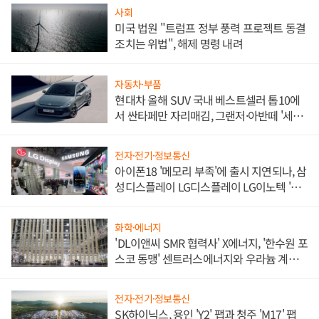
사회
미국 법원 "트럼프 정부 풍력 프로젝트 동결
조치는 위법", 해제 명령 내려
자동차·부품
현대차 올해 SUV 국내 베스트셀러 톱10에
서 싼타페만 자리매김, 그랜저·아반떼 '세단
쌍끌이'로 내수 방어
전자·전기·정보통신
아이폰18 '메모리 부족'에 출시 지연되나, 삼
성디스플레이 LG디스플레이 LG이노텍 '탈
애플' 수익 다각화 속도
화학·에너지
'DL이앤씨 SMR 협력사' X에너지, '한수원 포
스코 동맹' 센트러스에너지와 우라늄 계약
체결
전자·전기·정보통신
SK하이닉스, 용인 'Y2' 팹과 청주 'M17' 팹