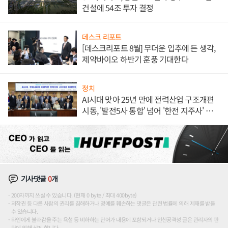
건설에 54조 투자 결정
데스크 리포트
[데스크리포트 8월] 무더운 입추에 든 생각,
제약바이오 하반기 훈풍 기대한다
정치
AI시대 맞아 25년 만에 전력산업 구조개편
시동, '발전5사 통합' 넘어 '한전 지주사' 재편
론도
기사댓글
0
개
200자까지 쓰실 수 있습니다. (현재 0 byte / 최대 400byte)
저작권 등 다른 사람의 권리를 침해하거나 명예를 훼손하는 댓글은 관련 법률에 의해 제재를 받을
수 있습니다.
타인에게 불쾌감을 주는 욕설 등 비하하는 단어가 내용에 포함되거나 인신공격성 글은 관리자의 판
단에 의해 삭제 합니다.