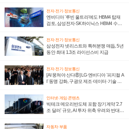
전자·전기·정보통신
엔비디아 '루빈 울트라'에도 HBM4 탑재
검토, 삼성전자·SK하이닉스 HBM4 수율
에 주도권 갈린다
전자·전기·정보통신
삼성전자 넷리스트와 특허분쟁 매듭, 5년
동안 최대 1.3조 라이선스비 지급
전자·전기·정보통신
[AI 뭉쳐야 산다⑧] LG·엔비디아 '피지컬 A
I' 동맹 강화, 구광모 제조·데이터·기술 결
집해 종합 로보틱스 기업으로
인터넷·게임·콘텐츠
빅테크 메모리반도체 포함 장기계약 '2.7
조 달러' 규모, AI 투자 위축 우려와 반대
신호
자동차·부품