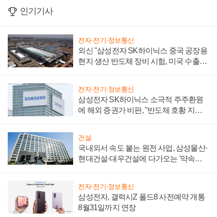
인기기사
전자·전기·정보통신
외신 "삼성전자 SK하이닉스 중국 공장용
현지 생산 반도체 장비 시험, 미국 수출통
제 대비"
전자·전기·정보통신
삼성전자 SK하이닉스 소극적 주주환원
에 해외 증권가 비판, "반도체 호황 지속
성 의문"
건설
국내외서 속도 붙는 원전 사업, 삼성물산·
현대건설·대우건설에 다가오는 '약속의
시간'
전자·전기·정보통신
삼성전자, 갤럭시Z 폴드8 사전예약 개통
8월31일까지 연장