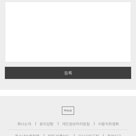
PC버전
회사소개
윤리강령
개인정보처리방침
이용자위원회
청소년보호정책
정정·반론보도
기사심의규정
불편신고