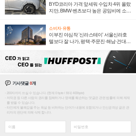
BYD코리아 가격 앞세워 수입차 4위 올랐
지만, BMW·벤츠보다 높은 공임비에 소비
자 불만 폭발
소비자·유통
이부진 야심작 '신라스테이' 서울신라호
텔보다 잘 나가, 평택·주문진·해남·건대로
성장판 더 넓힌다
기사댓글
0
개
200자까지 쓰실 수 있습니다. (현재 0 byte / 최대 400byte)
저작권 등 다른 사람의 권리를 침해하거나 명예를 훼손하는 댓글은 관련 법률에 의해 제재
를 받을 수 있습니다.
타인에게 불쾌감을 주는 욕설 등 비하하는 단어가 내용에 포함되거나 인신공격성 글은 관
리자의 판단에 의해 삭제 합니다.