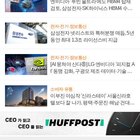
엔비디아 '루빈 울트라'에도 HBM4 탑재
검토, 삼성전자·SK하이닉스 HBM4 수율
에 주도권 갈린다
전자·전기·정보통신
삼성전자 넷리스트와 특허분쟁 매듭, 5년
동안 최대 1.3조 라이선스비 지급
전자·전기·정보통신
[AI 뭉쳐야 산다⑧] LG·엔비디아 '피지컬 A
I' 동맹 강화, 구광모 제조·데이터·기술 결
집해 종합 로보틱스 기업으로
소비자·유통
이부진 야심작 '신라스테이' 서울신라호
텔보다 잘 나가, 평택·주문진·해남·건대로
성장판 더 넓힌다