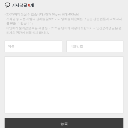
기사댓글
0
개
200자까지 쓰실 수 있습니다. (현재 0 byte / 최대 400byte)
저작권 등 다른 사람의 권리를 침해하거나 명예를 훼손하는 댓글은 관련 법률에 의해 제재
를 받을 수 있습니다.
타인에게 불쾌감을 주는 욕설 등 비하하는 단어가 내용에 포함되거나 인신공격성 글은 관
리자의 판단에 의해 삭제 합니다.