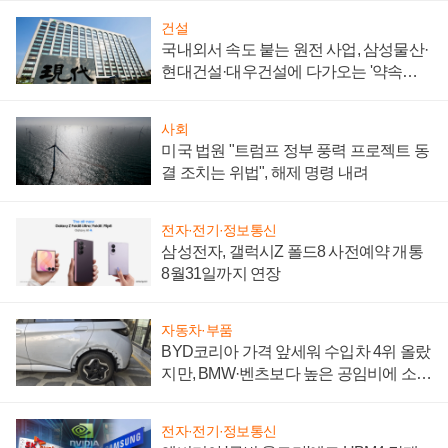
건설
국내외서 속도 붙는 원전 사업, 삼성물산·
현대건설·대우건설에 다가오는 '약속의
시간'
사회
미국 법원 "트럼프 정부 풍력 프로젝트 동
결 조치는 위법", 해제 명령 내려
전자·전기·정보통신
삼성전자, 갤럭시Z 폴드8 사전예약 개통
8월31일까지 연장
자동차·부품
BYD코리아 가격 앞세워 수입차 4위 올랐
지만, BMW·벤츠보다 높은 공임비에 소비
자 불만 폭발
전자·전기·정보통신