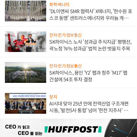
화학·에너지
'DL이앤씨 SMR 협력사' X에너지, '한수원 포
스코 동맹' 센트러스에너지와 우라늄 계약
체결
전자·전기·정보통신
SK하이닉스 노사 '성과급 주식지급' 평행선,
곽노정 'N% 성과급' 법적 논란 벗을지 주목
전자·전기·정보통신
SK하이닉스, 용인 'Y2' 팹과 청주 'M17' 팹
건설에 54조 투자 결정
정치
AI시대 맞아 25년 만에 전력산업 구조개편
시동, '발전5사 통합' 넘어 '한전 지주사' 재편
론도