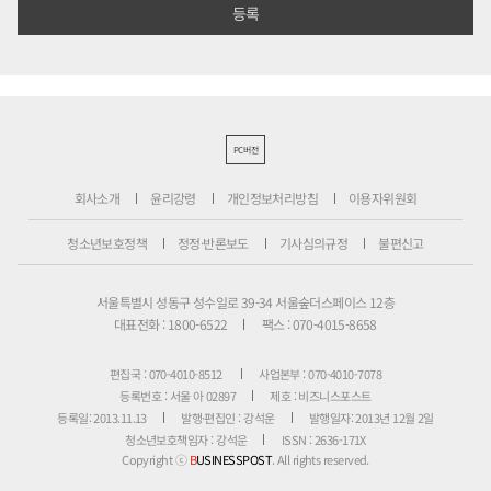
PC버전
회사소개
윤리강령
개인정보처리방침
이용자위원회
청소년보호정책
정정·반론보도
기사심의규정
불편신고
서울특별시 성동구 성수일로 39-34 서울숲더스페이스 12층
대표전화 : 1800-6522
팩스 : 070-4015-8658
편집국 : 070-4010-8512
사업본부 : 070-4010-7078
등록번호 : 서울 아 02897
제호 : 비즈니스포스트
등록일: 2013.11.13
발행·편집인 : 강석운
발행일자: 2013년 12월 2일
청소년보호책임자 : 강석운
ISSN : 2636-171X
Copyright ⓒ
B
USINESSPOST
. All rights reserved.