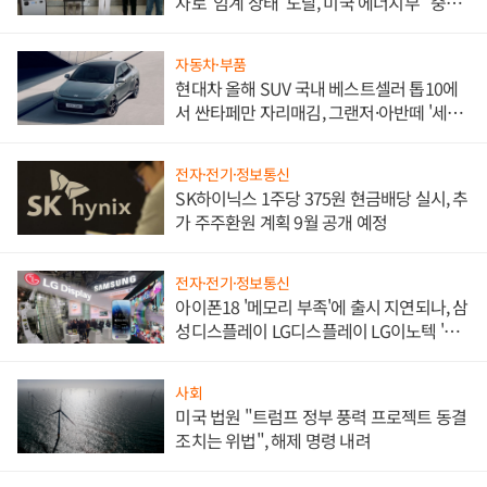
자로 '임계 상태' 도달, 미국 에너지부 "중요
한 이정표"
자동차·부품
현대차 올해 SUV 국내 베스트셀러 톱10에
서 싼타페만 자리매김, 그랜저·아반떼 '세단
쌍끌이'로 내수 방어
전자·전기·정보통신
SK하이닉스 1주당 375원 현금배당 실시, 추
가 주주환원 계획 9월 공개 예정
전자·전기·정보통신
아이폰18 '메모리 부족'에 출시 지연되나, 삼
성디스플레이 LG디스플레이 LG이노텍 '탈
애플' 수익 다각화 속도
사회
미국 법원 "트럼프 정부 풍력 프로젝트 동결
조치는 위법", 해제 명령 내려