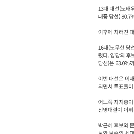
13대 대선(노태우
대중 당선) 80.7
이후에 치러진 대
16대(노무현 당선) 
렀다. 양당의 후
당선)은 63.0%
이번 대선은
이
되면서 투표율이 
어느쪽 지지층이 
진영대결이 이뤄
박근혜
후보와
보와 보수의 세대