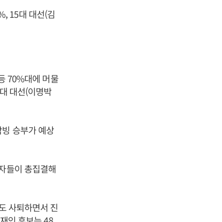
%, 15대 대선(김
 등 70%대에 머물
7대 대선(이명박
박빙 승부가 예상
지자들이 총집결해
중도 사퇴하면서 진
재인
후보는 48.