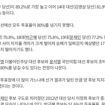
 당선)이 89.2%로 가장 높고 이어 14대 대선(김영삼 당선) 81.9
% 등이다.
선에선 모두 투표율이 80%를 넘기지 못했다.
70.8%, 18대(
박근혜
당선) 75.8%, 19대(
문재인
당선) 77.2%
보 사이 지지율 격차가 크게 벌어져 승패가 일찌감치 예상됐던 1
까지 떨어지기도 했다.
재명
더불어민주당 대선 후보와
윤석열
국민의힘 대선 후보의 초
80%를 넘길 수도 있다는 전망이 나온다.
투표장에 더 많이 가느냐에 선거 결과가 달린 만큼 양 후보 지
진다는 것이다.
문재인
후보 구도로 치러졌던 2012년 대선 당시 이정희 후보가 
결 모습이 나타난 바 있다.
박근혜
후보는 51.6%의 득표율을,
문