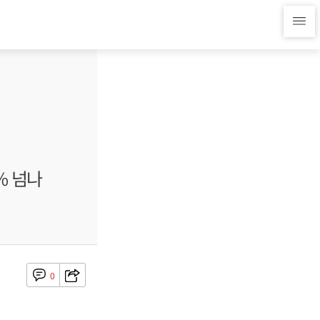
% 넘나
0