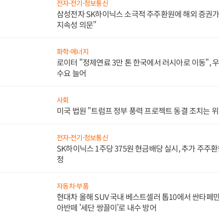
전자·전기·정보통신
삼성전자 SK하이닉스 소극적 주주환원에 해외 증권가 
지속성 의문"
화학·에너지
로이터 "정제연료 3만 톤 한국에서 러시아로 이동",
수요 늘어
사회
미국 법원 "트럼프 정부 풍력 프로젝트 동결 조치는 위
전자·전기·정보통신
SK하이닉스 1주당 375원 현금배당 실시, 추가 주주환
정
자동차·부품
현대차 올해 SUV 국내 베스트셀러 톱10에서 싼타페만
아반떼 '세단 쌍끌이'로 내수 방어