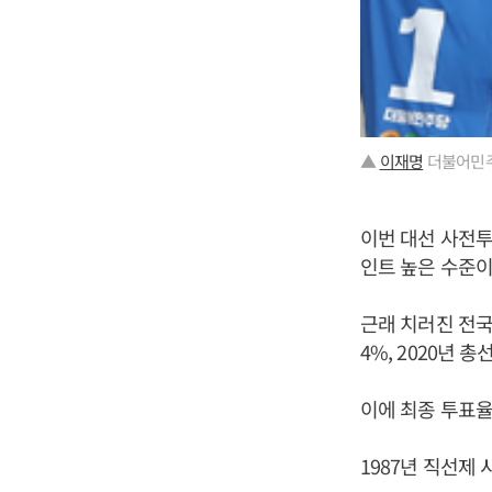
▲
이재명
더불어민주
이번 대선 사전투표
인트 높은 수준이
근래 치러진 전국단
4%, 2020년 총선
이에 최종 투표율이
1987년 직선제 