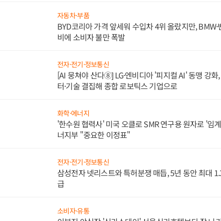
자동차·부품
BYD코리아 가격 앞세워 수입차 4위 올랐지만, BMW
비에 소비자 불만 폭발
전자·전기·정보통신
[AI 뭉쳐야 산다⑧] LG·엔비디아 '피지컬 AI' 동맹 강
터·기술 결집해 종합 로보틱스 기업으로
화학·에너지
'한수원 협력사' 미국 오클로 SMR 연구용 원자로 '임계 
너지부 "중요한 이정표"
전자·전기·정보통신
삼성전자 넷리스트와 특허분쟁 매듭, 5년 동안 최대 1
급
소비자·유통