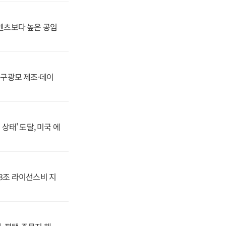
·벤츠보다 높은 공임
화, 구광모 제조·데이
상태' 도달, 미국 에
.3조 라이선스비 지