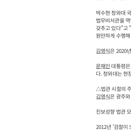
박수현 청와대 
법무비서관을 역
갖추고 있다"고
원만하게 수행해 
김영식
은 202
문재인
대통령은 
다. 청와대는 현
△법관 시절의 
김영식
은 광주와 
진보성향 법관 
2012년 '검찰