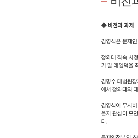
비전과
◆ 비전과 과제
김영식
은
문재인
청와대 직속 사정
기 말 레임덕을 
김명수
대법원장과
에서 청와대와 대
김영식
이 무사히
을지 관심이 모인
다.
문재인
정부의 초