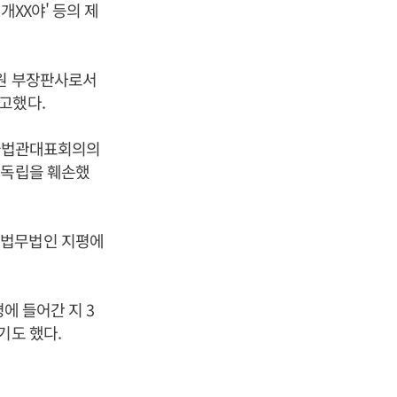
개XX야' 등의 제
법원 부장판사로서
고했다.
전국법관대표회의의
 독립을 훼손했
 법무법인 지평에
에 들어간 지 3
기도 했다.