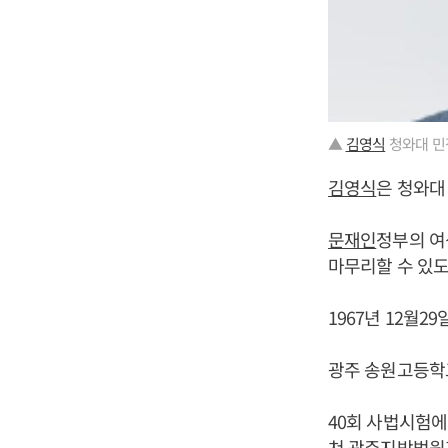
▲
김영식
청와대 민
김영식
은 청와대
문재인
정부의 여
마무리할 수 있도
1967년 12월2
광주 송원고등학
40회 사법시험
쳐 광주지방법원