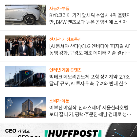
자동차·부품
BYD코리아 가격 앞세워 수입차 4위 올랐지
만, BMW·벤츠보다 높은 공임비에 소비자
불만 폭발
전자·전기·정보통신
[AI 뭉쳐야 산다⑧] LG·엔비디아 '피지컬 AI'
동맹 강화, 구광모 제조·데이터·기술 결집
해 종합 로보틱스 기업으로
인터넷·게임·콘텐츠
빅테크 메모리반도체 포함 장기계약 '2.7조
달러' 규모, AI 투자 위축 우려와 반대 신호
소비자·유통
이부진 야심작 '신라스테이' 서울신라호텔
보다 잘 나가, 평택·주문진·해남·건대로 성
장판 더 넓힌다