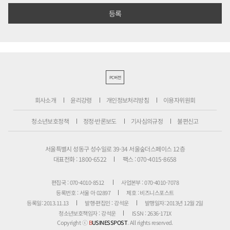
PC버전
회사소개
윤리강령
개인정보처리방침
이용자위원회
청소년보호정책
정정·반론보도
기사심의규정
불편신고
서울특별시 성동구 성수일로 39-34 서울숲더스페이스 12층
대표전화 : 1800-6522
팩스 : 070-4015-8658
편집국 : 070-4010-8512
사업본부 : 070-4010-7078
등록번호 : 서울 아 02897
제호 : 비즈니스포스트
등록일: 2013.11.13
발행·편집인 : 강석운
발행일자: 2013년 12월 2일
청소년보호책임자 : 강석운
ISSN : 2636-171X
Copyright ⓒ
B
USINESSPOST
. All rights reserved.