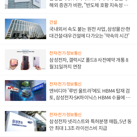
해외 증권가 비판, "반도체 호황 지속성 의
문"
건설
국내외서 속도 붙는 원전 사업, 삼성물산·현
대건설·대우건설에 다가오는 '약속의 시간'
전자·전기·정보통신
삼성전자, 갤럭시Z 폴드8 사전예약 개통 8
월31일까지 연장
전자·전기·정보통신
엔비디아 '루빈 울트라'에도 HBM4 탑재 검
토, 삼성전자·SK하이닉스 HBM4 수율에 주
도권 갈린다
전자·전기·정보통신
삼성전자 넷리스트와 특허분쟁 매듭, 5년 동
안 최대 1.3조 라이선스비 지급