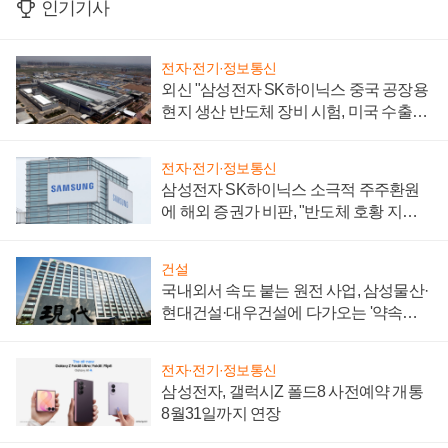
인기기사
전자·전기·정보통신
외신 "삼성전자 SK하이닉스 중국 공장용
현지 생산 반도체 장비 시험, 미국 수출통
제 대비"
전자·전기·정보통신
삼성전자 SK하이닉스 소극적 주주환원
에 해외 증권가 비판, "반도체 호황 지속
성 의문"
건설
국내외서 속도 붙는 원전 사업, 삼성물산·
현대건설·대우건설에 다가오는 '약속의
시간'
전자·전기·정보통신
삼성전자, 갤럭시Z 폴드8 사전예약 개통
8월31일까지 연장