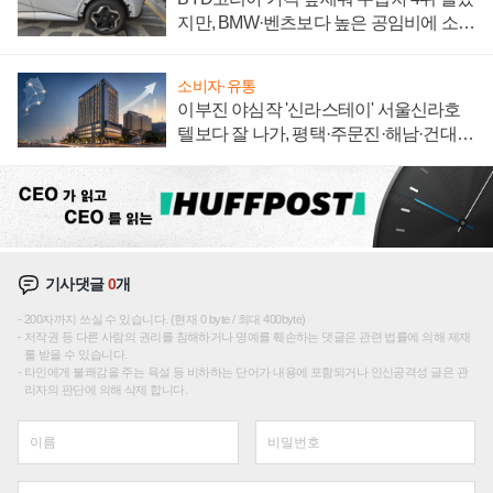
지만, BMW·벤츠보다 높은 공임비에 소비
자 불만 폭발
소비자·유통
이부진 야심작 '신라스테이' 서울신라호
텔보다 잘 나가, 평택·주문진·해남·건대로
성장판 더 넓힌다
기사댓글
0
개
200자까지 쓰실 수 있습니다. (현재 0 byte / 최대 400byte)
저작권 등 다른 사람의 권리를 침해하거나 명예를 훼손하는 댓글은 관련 법률에 의해 제재
를 받을 수 있습니다.
타인에게 불쾌감을 주는 욕설 등 비하하는 단어가 내용에 포함되거나 인신공격성 글은 관
리자의 판단에 의해 삭제 합니다.