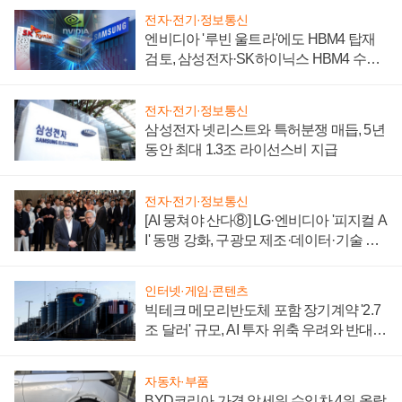
전자·전기·정보통신
엔비디아 '루빈 울트라'에도 HBM4 탑재
검토, 삼성전자·SK하이닉스 HBM4 수율
에 주도권 갈린다
전자·전기·정보통신
삼성전자 넷리스트와 특허분쟁 매듭, 5년
동안 최대 1.3조 라이선스비 지급
전자·전기·정보통신
[AI 뭉쳐야 산다⑧] LG·엔비디아 '피지컬 A
I' 동맹 강화, 구광모 제조·데이터·기술 결
집해 종합 로보틱스 기업으로
인터넷·게임·콘텐츠
빅테크 메모리반도체 포함 장기계약 '2.7
조 달러' 규모, AI 투자 위축 우려와 반대
신호
자동차·부품
BYD코리아 가격 앞세워 수입차 4위 올랐