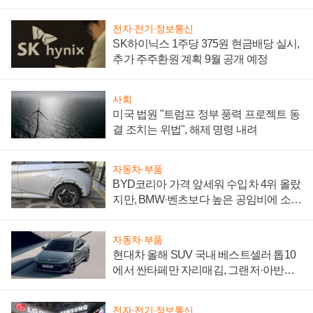
"중요한 이정표"
전자·전기·정보통신
SK하이닉스 1주당 375원 현금배당 실시,
추가 주주환원 계획 9월 공개 예정
사회
미국 법원 "트럼프 정부 풍력 프로젝트 동
결 조치는 위법", 해제 명령 내려
자동차·부품
BYD코리아 가격 앞세워 수입차 4위 올랐
지만, BMW·벤츠보다 높은 공임비에 소비
자 불만 폭발
자동차·부품
현대차 올해 SUV 국내 베스트셀러 톱10
에서 싼타페만 자리매김, 그랜저·아반떼
'세단 쌍끌이'로 내수 방어
전자·전기·정보통신