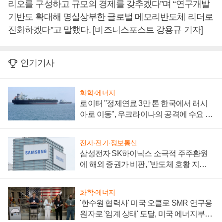
리오를 구성하고 규모의 경제를 갖추겠다”며 “연구개발
기반도 확대해 명실상부한 글로벌 메모리반도체 리더로
진화하겠다”고 말했다. [비즈니스포스트 강용규 기자]
인기기사
화학·에너지
로이터 "정제연료 3만 톤 한국에서 러시
아로 이동", 우크라이나의 공격에 수요 늘
어
전자·전기·정보통신
삼성전자 SK하이닉스 소극적 주주환원
에 해외 증권가 비판, "반도체 호황 지속
성 의문"
화학·에너지
'한수원 협력사' 미국 오클로 SMR 연구용
원자로 '임계 상태' 도달, 미국 에너지부