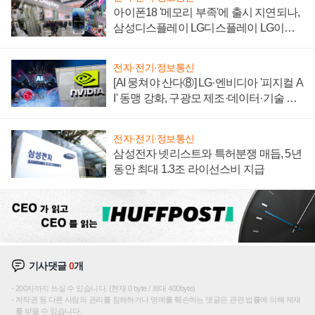
아이폰18 '메모리 부족'에 출시 지연되나,
삼성디스플레이 LG디스플레이 LG이노
텍 '탈애플' 수익 다각화 속도
전자·전기·정보통신
[AI 뭉쳐야 산다⑧] LG·엔비디아 '피지컬 A
I' 동맹 강화, 구광모 제조·데이터·기술 결
집해 종합 로보틱스 기업으로
전자·전기·정보통신
삼성전자 넷리스트와 특허분쟁 매듭, 5년
동안 최대 1.3조 라이선스비 지급
기사댓글
0
개
200자까지 쓰실 수 있습니다. (현재 0 byte / 최대 400byte)
저작권 등 다른 사람의 권리를 침해하거나 명예를 훼손하는 댓글은 관련 법률에 의해 제재
를 받을 수 있습니다.