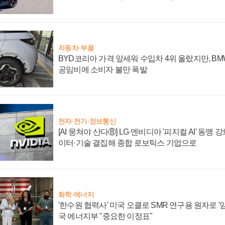
자동차·부품
BYD코리아 가격 앞세워 수입차 4위 올랐지만, B
공임비에 소비자 불만 폭발
전자·전기·정보통신
[AI 뭉쳐야 산다⑧] LG·엔비디아 '피지컬 AI' 동맹 
이터·기술 결집해 종합 로보틱스 기업으로
화학·에너지
'한수원 협력사' 미국 오클로 SMR 연구용 원자로 '임
국 에너지부 "중요한 이정표"