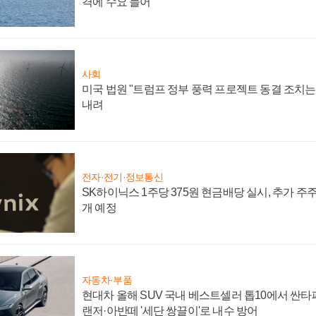
격에 수요 늘어
사회
미국 법원 "트럼프 정부 풍력 프로젝트 동결 조치는 
내려
전자·전기·정보통신
SK하이닉스 1주당 375원 현금배당 실시, 추가 주
개 예정
자동차·부품
현대차 올해 SUV 국내 베스트셀러 톱10에서 싼타
랜저·아반떼 '세단 쌍끌이'로 내수 방어