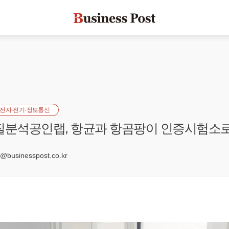
전자·전기·정보통신
질분석공인랩, 항균과 항곰팡이 인증시험소
8
businesspost.co.kr