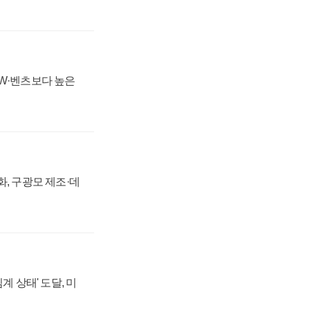
MW·벤츠보다 높은
강화, 구광모 제조·데
계 상태' 도달, 미