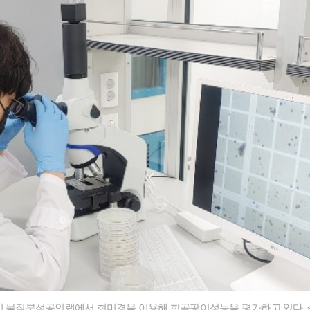
이 물질분석공인랩에서 현미경을 이용해 항곰팡이성능을 평가하고 있다. < 