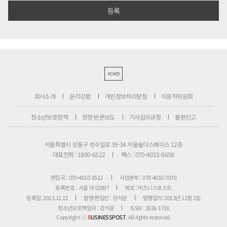
PC버전
회사소개
윤리강령
개인정보처리방침
이용자위원회
청소년보호정책
정정·반론보도
기사심의규정
불편신고
서울특별시 성동구 성수일로 39-34 서울숲더스페이스 12층
대표전화 : 1800-6522
팩스 : 070-4015-8658
편집국 : 070-4010-8512
사업본부 : 070-4010-7078
등록번호 : 서울 아 02897
제호 : 비즈니스포스트
등록일: 2013.11.13
발행·편집인 : 강석운
발행일자: 2013년 12월 2일
청소년보호책임자 : 강석운
ISSN : 2636-171X
Copyright ⓒ
B
USINESSPOST
. All rights reserved.