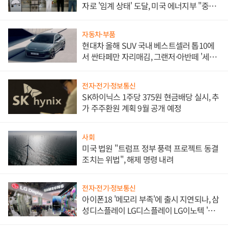
자로 '임계 상태' 도달, 미국 에너지부 "중요
한 이정표"
자동차·부품
현대차 올해 SUV 국내 베스트셀러 톱10에
서 싼타페만 자리매김, 그랜저·아반떼 '세단
쌍끌이'로 내수 방어
전자·전기·정보통신
SK하이닉스 1주당 375원 현금배당 실시, 추
가 주주환원 계획 9월 공개 예정
사회
미국 법원 "트럼프 정부 풍력 프로젝트 동결
조치는 위법", 해제 명령 내려
전자·전기·정보통신
아이폰18 '메모리 부족'에 출시 지연되나, 삼
성디스플레이 LG디스플레이 LG이노텍 '탈
애플' 수익 다각화 속도