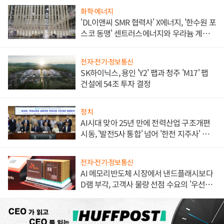
화학·에너지
'DL이앤씨 SMR 협력사' X에너지, '한수원 포
스코 동맹' 센트러스에너지와 우라늄 계약
체결
전자·전기·정보통신
SK하이닉스, 용인 'Y2' 팹과 청주 'M17' 팹
건설에 54조 투자 결정
정치
AI시대 맞아 25년 만에 전력산업 구조개편
시동, '발전5사 통합' 넘어 '한전 지주사' 재편
론도
전자·전기·정보통신
AI 메모리반도체 시장에서 낸드플래시보다
D램 부각, 고객사 물량 선점 수요의 '우선순
위'