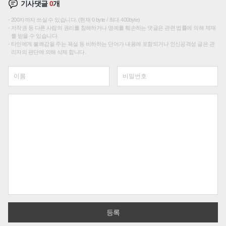
기사댓글
0
개
200자까지 쓰실 수 있습니다. (현재 0 byte / 최대 400byte)
저작권 등 다른 사람의 권리를 침해하거나 명예를 훼손하는 댓글은 관련 법률에 의해 제재
를 받을 수 있습니다.
타인에게 불쾌감을 주는 욕설 등 비하하는 단어가 내용에 포함되거나 인신공격성 글은 관
리자의 판단에 의해 삭제 합니다.