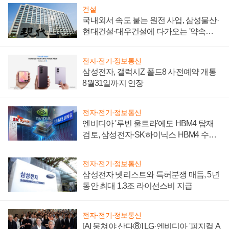
건설
국내외서 속도 붙는 원전 사업, 삼성물산·
현대건설·대우건설에 다가오는 '약속의
시간'
전자·전기·정보통신
삼성전자, 갤럭시Z 폴드8 사전예약 개통
8월31일까지 연장
전자·전기·정보통신
엔비디아 '루빈 울트라'에도 HBM4 탑재
검토, 삼성전자·SK하이닉스 HBM4 수율
에 주도권 갈린다
전자·전기·정보통신
삼성전자 넷리스트와 특허분쟁 매듭, 5년
동안 최대 1.3조 라이선스비 지급
전자·전기·정보통신
[AI 뭉쳐야 산다⑧] LG·엔비디아 '피지컬 A