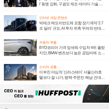
I' 동맹 강화, 구광모 제조·데이터·기술 결
집해 종합 로보틱스 기업으로
인터넷·게임·콘텐츠
빅테크 메모리반도체 포함 장기계약 '2.7
조 달러' 규모, AI 투자 위축 우려와 반대
신호
자동차·부품
BYD코리아 가격 앞세워 수입차 4위 올랐
지만, BMW·벤츠보다 높은 공임비에 소비
자 불만 폭발
소비자·유통
이부진 야심작 '신라스테이' 서울신라호
텔보다 잘 나가, 평택·주문진·해남·건대로
성장판 더 넓힌다