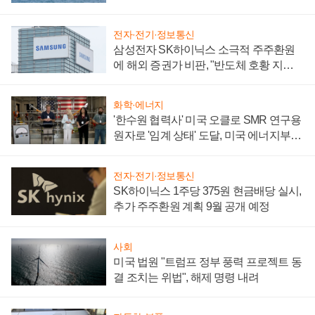
어
전자·전기·정보통신
삼성전자 SK하이닉스 소극적 주주환원
에 해외 증권가 비판, "반도체 호황 지속
성 의문"
화학·에너지
'한수원 협력사' 미국 오클로 SMR 연구용
원자로 '임계 상태' 도달, 미국 에너지부
"중요한 이정표"
전자·전기·정보통신
SK하이닉스 1주당 375원 현금배당 실시,
추가 주주환원 계획 9월 공개 예정
사회
미국 법원 "트럼프 정부 풍력 프로젝트 동
결 조치는 위법", 해제 명령 내려