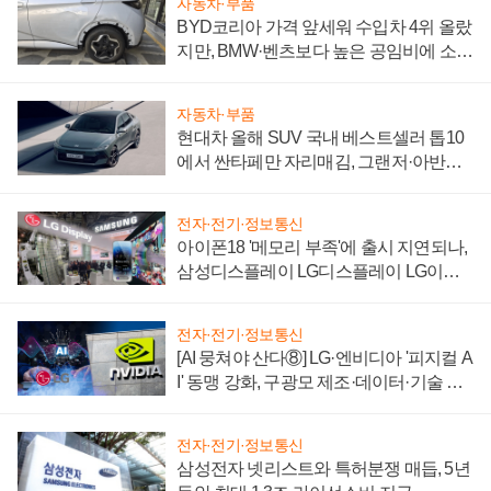
자동차·부품
BYD코리아 가격 앞세워 수입차 4위 올랐
지만, BMW·벤츠보다 높은 공임비에 소비
자 불만 폭발
자동차·부품
현대차 올해 SUV 국내 베스트셀러 톱10
에서 싼타페만 자리매김, 그랜저·아반떼
'세단 쌍끌이'로 내수 방어
전자·전기·정보통신
아이폰18 '메모리 부족'에 출시 지연되나,
삼성디스플레이 LG디스플레이 LG이노
텍 '탈애플' 수익 다각화 속도
전자·전기·정보통신
[AI 뭉쳐야 산다⑧] LG·엔비디아 '피지컬 A
I' 동맹 강화, 구광모 제조·데이터·기술 결
집해 종합 로보틱스 기업으로
전자·전기·정보통신
삼성전자 넷리스트와 특허분쟁 매듭, 5년