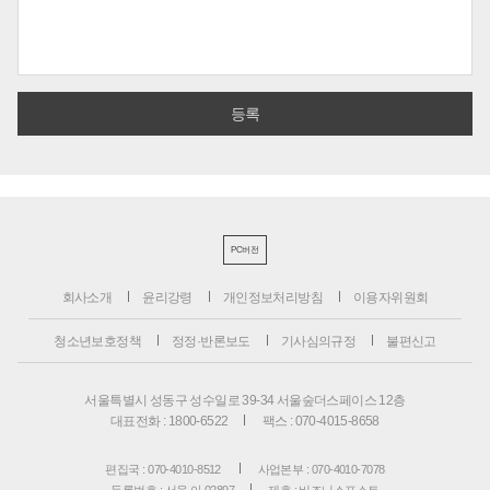
PC버전
회사소개
윤리강령
개인정보처리방침
이용자위원회
청소년보호정책
정정·반론보도
기사심의규정
불편신고
서울특별시 성동구 성수일로 39-34 서울숲더스페이스 12층
대표전화 : 1800-6522
팩스 : 070-4015-8658
편집국 : 070-4010-8512
사업본부 : 070-4010-7078