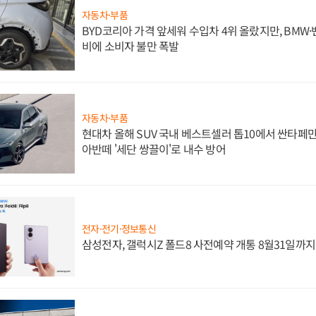
자동차·부품
BYD코리아 가격 앞세워 수입차 4위 올랐지만, BMW
비에 소비자 불만 폭발
자동차·부품
현대차 올해 SUV 국내 베스트셀러 톱10에서 싼타페만
아반떼 '세단 쌍끌이'로 내수 방어
전자·전기·정보통신
삼성전자, 갤럭시Z 폴드8 사전예약 개통 8월31일까