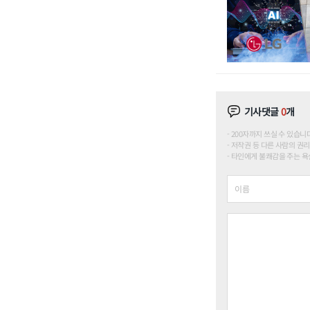
기사댓글
0
개
200자까지 쓰실 수 있습니다. (
저작권 등 다른 사람의 권리
타인에게 불쾌감을 주는 욕설