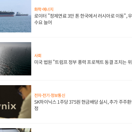
화학·에너지
로이터 "정제연료 3만 톤 한국에서 러시아로 이동",
수요 늘어
사회
미국 법원 "트럼프 정부 풍력 프로젝트 동결 조치는 위
전자·전기·정보통신
SK하이닉스 1주당 375원 현금배당 실시, 추가 주주환
정