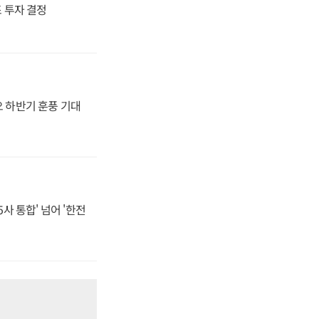
4조 투자 결정
오 하반기 훈풍 기대
사 통합' 넘어 '한전