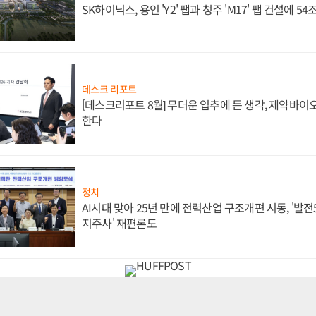
SK하이닉스, 용인 'Y2' 팹과 청주 'M17' 팹 건설에 5
데스크 리포트
[데스크리포트 8월] 무더운 입추에 든 생각, 제약바이
한다
정치
AI시대 맞아 25년 만에 전력산업 구조개편 시동, '발전5
지주사' 재편론도