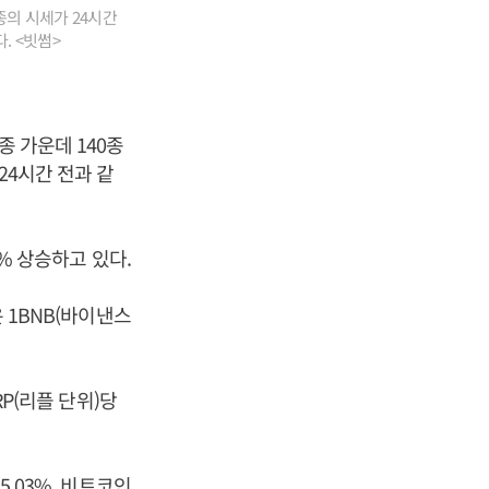
종의 시세가 24시간
. <빗썸>
종 가운데 140종
24시간 전과 같
0% 상승하고 있다.
은 1BNB(바이낸스
RP(리플 단위)당
5.03%, 비트코인