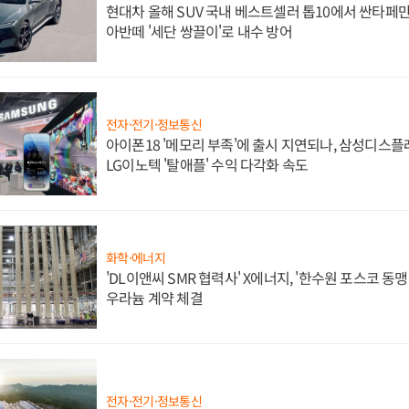
현대차 올해 SUV 국내 베스트셀러 톱10에서 싼타페만
아반떼 '세단 쌍끌이'로 내수 방어
전자·전기·정보통신
아이폰18 '메모리 부족'에 출시 지연되나, 삼성디스
LG이노텍 '탈애플' 수익 다각화 속도
화학·에너지
'DL이앤씨 SMR 협력사' X에너지, '한수원 포스코 
우라늄 계약 체결
전자·전기·정보통신