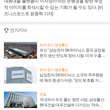
대환대출 플랫폼이 '이자장사'라는 은행권을 향한 부정
적 이미지를 희석시킬 수 있는 기회가 될 수도 있다. [비
즈니스포스트 윤종학 기자]
인기기사
전자·전기·정보통신
외신 "삼성전자 SK하이닉스 중국 공장용
현지 생산 반도체 장비 시험, 미국 수출통
제 대비"
전자·전기·정보통신
삼성전자 SK하이닉스 소극적 주주환원
에 해외 증권가 비판, "반도체 호황 지속
성 의문"
건설
국내외서 속도 붙는 원전 사업, 삼성물산·
현대건설·대우건설에 다가오는 '약속의