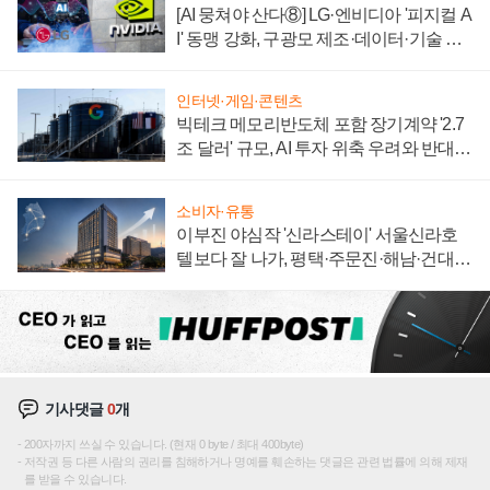
[AI 뭉쳐야 산다⑧] LG·엔비디아 '피지컬 A
I' 동맹 강화, 구광모 제조·데이터·기술 결
집해 종합 로보틱스 기업으로
인터넷·게임·콘텐츠
빅테크 메모리반도체 포함 장기계약 '2.7
조 달러' 규모, AI 투자 위축 우려와 반대
신호
소비자·유통
이부진 야심작 '신라스테이' 서울신라호
텔보다 잘 나가, 평택·주문진·해남·건대로
성장판 더 넓힌다
기사댓글
0
개
200자까지 쓰실 수 있습니다. (현재 0 byte / 최대 400byte)
저작권 등 다른 사람의 권리를 침해하거나 명예를 훼손하는 댓글은 관련 법률에 의해 제재
를 받을 수 있습니다.