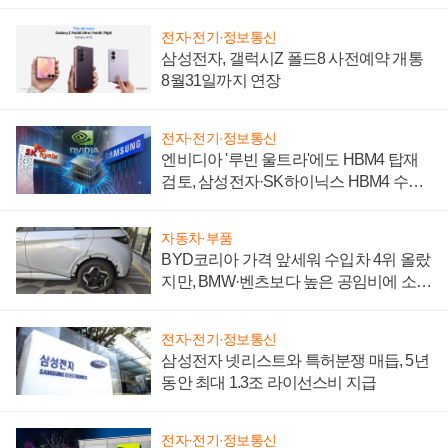
시간'
전자·전기·정보통신
삼성전자, 갤럭시Z 폴드8 사전예약 개통
8월31일까지 연장
전자·전기·정보통신
엔비디아 '루빈 울트라'에도 HBM4 탑재
검토, 삼성전자·SK하이닉스 HBM4 수율
에 주도권 갈린다
자동차·부품
BYD코리아 가격 앞세워 수입차 4위 올랐
지만, BMW·벤츠보다 높은 공임비에 소비
자 불만 폭발
전자·전기·정보통신
삼성전자 넷리스트와 특허분쟁 매듭, 5년
동안 최대 1.3조 라이선스비 지급
전자·전기·정보통신