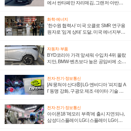
에서 싼타페만 자리매김, 그랜저·아반떼
'세단 쌍끌이'로 내수 방어
화학·에너지
'한수원 협력사' 미국 오클로 SMR 연구용
원자로 '임계 상태' 도달, 미국 에너지부
"중요한 이정표"
자동차·부품
BYD코리아 가격 앞세워 수입차 4위 올랐
지만, BMW·벤츠보다 높은 공임비에 소비
자 불만 폭발
전자·전기·정보통신
[AI 뭉쳐야 산다⑧] LG·엔비디아 '피지컬 A
I' 동맹 강화, 구광모 제조·데이터·기술 결
집해 종합 로보틱스 기업으로
전자·전기·정보통신
아이폰18 '메모리 부족'에 출시 지연되나,
삼성디스플레이 LG디스플레이 LG이노
텍 '탈애플' 수익 다각화 속도