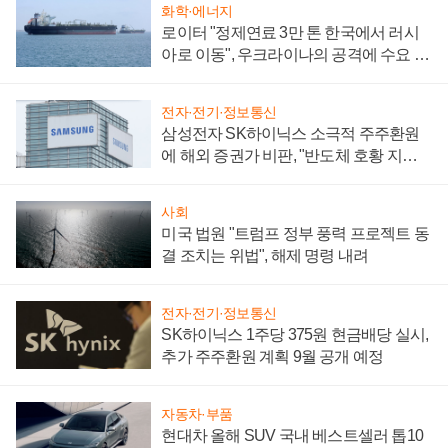
화학·에너지
로이터 "정제연료 3만 톤 한국에서 러시
아로 이동", 우크라이나의 공격에 수요 늘
어
전자·전기·정보통신
삼성전자 SK하이닉스 소극적 주주환원
에 해외 증권가 비판, "반도체 호황 지속
성 의문"
사회
미국 법원 "트럼프 정부 풍력 프로젝트 동
결 조치는 위법", 해제 명령 내려
전자·전기·정보통신
SK하이닉스 1주당 375원 현금배당 실시,
추가 주주환원 계획 9월 공개 예정
자동차·부품
현대차 올해 SUV 국내 베스트셀러 톱10