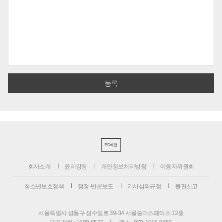
PC버전
회사소개
윤리강령
개인정보처리방침
이용자위원회
청소년보호정책
정정·반론보도
기사심의규정
불편신고
서울특별시 성동구 성수일로 39-34 서울숲더스페이스 12층