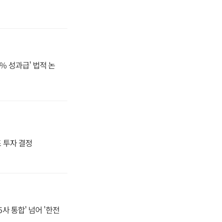
% 성과급' 법적 논
4조 투자 결정
사 통합' 넘어 '한전