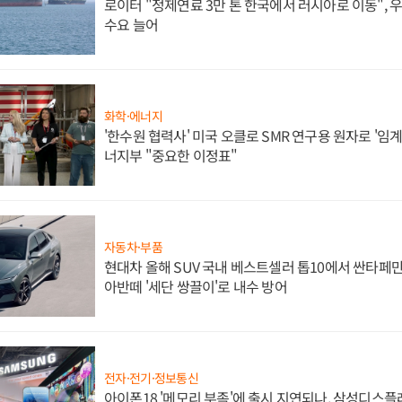
로이터 "정제연료 3만 톤 한국에서 러시아로 이동",
수요 늘어
화학·에너지
'한수원 협력사' 미국 오클로 SMR 연구용 원자로 '임계 
너지부 "중요한 이정표"
자동차·부품
현대차 올해 SUV 국내 베스트셀러 톱10에서 싼타페만
아반떼 '세단 쌍끌이'로 내수 방어
전자·전기·정보통신
아이폰18 '메모리 부족'에 출시 지연되나, 삼성디스