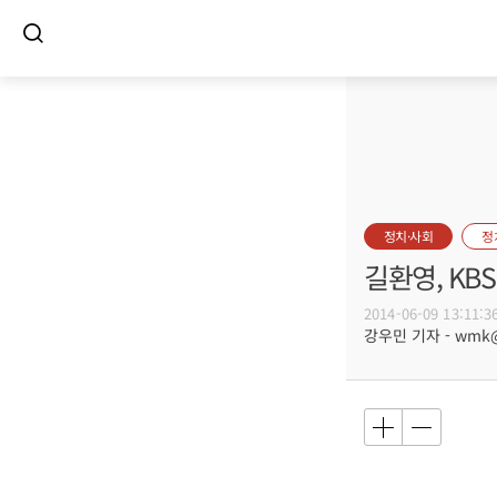
정치·사회
정
길환영, KB
2014-06-09 13:11:3
강우민 기자 - wmk@b