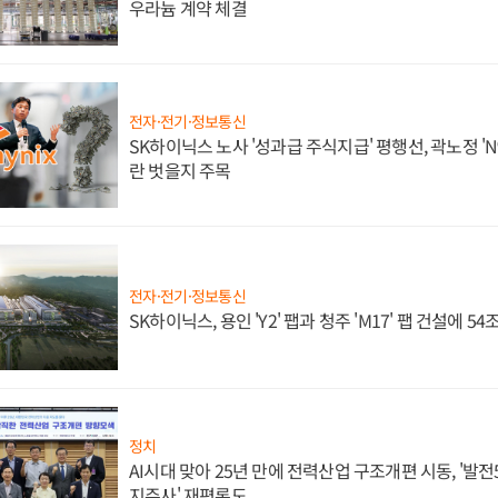
우라늄 계약 체결
전자·전기·정보통신
SK하이닉스 노사 '성과급 주식지급' 평행선, 곽노정 'N
란 벗을지 주목
전자·전기·정보통신
SK하이닉스, 용인 'Y2' 팹과 청주 'M17' 팹 건설에 5
정치
AI시대 맞아 25년 만에 전력산업 구조개편 시동, '발전5
지주사' 재편론도